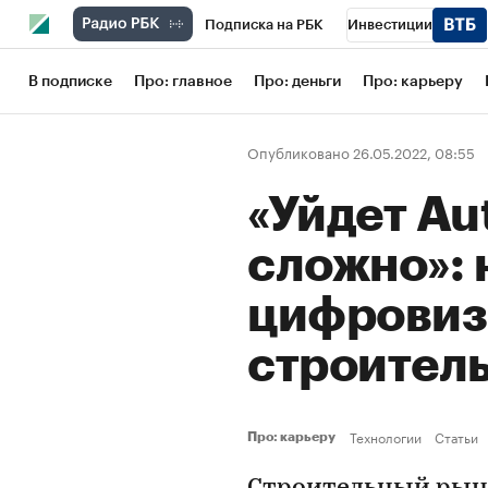
Подписка на РБК
Инвестиции
Школа управления РБК
РБК Образов
В подписке
Про: главное
Про: деньги
Про: карьеру
РБК Бизнес-среда
Дискуссионный кл
Опубликовано 26.05.2022, 08:55
Конференции СПб
Спецпроекты
«Уйдет Au
Рынок наличной валюты
сложно»: 
цифровиз
строител
Технологии
Статьи
Про: карьеру