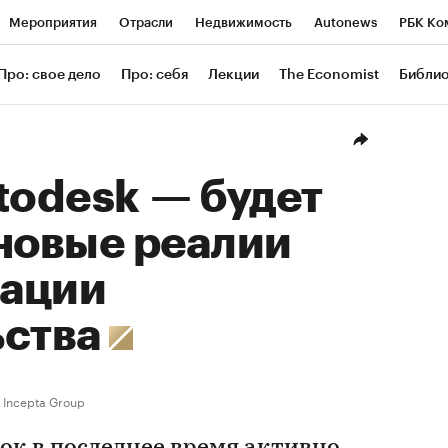
Мероприятия
Отрасли
Недвижимость
Autonews
РБК Ко
ание
РБК Курсы
РБК Life
Тренды
Визионеры
Националь
Про: свое дело
Про: себя
Лекции
The Economist
Библи
уб
Исследования
Кредитные рейтинги
Франшизы
Газета
Проверка контрагентов
Политика
Экономика
Бизнес
Техн
todesk — будет
новые реалии
ации
ьства
Incepta Group