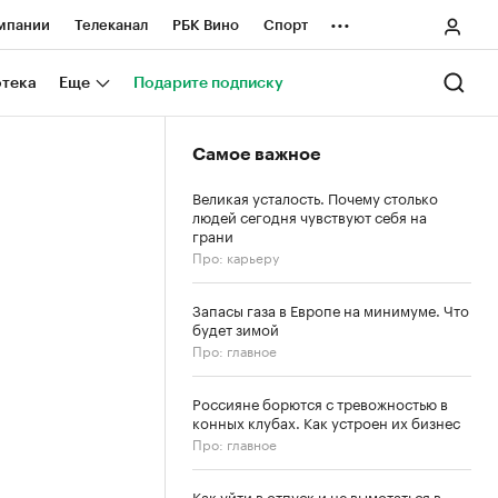
...
мпании
Телеканал
РБК Вино
Спорт
ные проекты
Город
Стиль
Крипто
отека
Еще
Подарите подписку
Спецпроекты СПб
Самое важное
ологии и медиа
Финансы
Великая усталость. Почему столько
людей сегодня чувствуют себя на
грани
Про: карьеру
Запасы газа в Европе на минимуме. Что
будет зимой
Про: главное
Россияне борются с тревожностью в
конных клубах. Как устроен их бизнес
Про: главное
Как уйти в отпуск и не вымотаться в