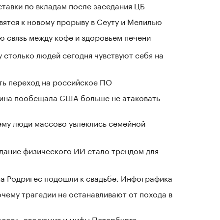
ставки по вкладам после заседания ЦБ
вятся к новому прорыву в Сеуту и Мелилью
 связь между кофе и здоровьем печени
у столько людей сегодня чувствуют себя на
ть переход на российское ПО
аина пообещала США больше не атаковать
ему люди массово увлеклись семейной
здание физического ИИ стало трендом для
а Родригес подошли к свадьбе. Инфографика
очему трагедии не останавливают от похода в
Лассо», эволюция и мифы Петербурга