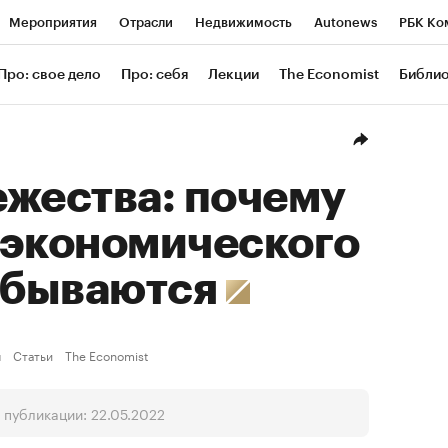
Мероприятия
Отрасли
Недвижимость
Autonews
РБК Ко
ание
РБК Курсы
РБК Life
Тренды
Визионеры
Националь
Про: свое дело
Про: себя
Лекции
The Economist
Библи
уб
Исследования
Кредитные рейтинги
Франшизы
Газета
Проверка контрагентов
Политика
Экономика
Бизнес
Техн
ежества: почему
 экономического
 сбываются
ы
Статьи
The Economist
 публикации: 22.05.2022