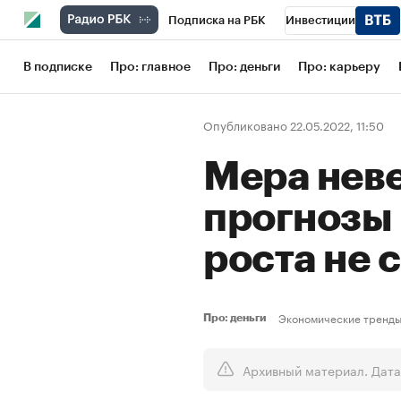
Подписка на РБК
Инвестиции
Школа управления РБК
РБК Образов
В подписке
Про: главное
Про: деньги
Про: карьеру
РБК Бизнес-среда
Дискуссионный кл
Опубликовано 22.05.2022, 11:50
Конференции СПб
Спецпроекты
Мера нев
Рынок наличной валюты
прогнозы
роста не
Экономические тренд
Про: деньги
Архивный материал. Дата