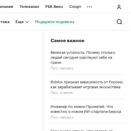
...
мпании
Телеканал
РБК Вино
Спорт
ные проекты
Город
Стиль
Крипто
отека
Еще
Подарите подписку
Спецпроекты СПб
Самое важное
ологии и медиа
Финансы
Великая усталость. Почему столько
людей сегодня чувствуют себя на
грани
Про: карьеру
Roblox признал зависимость от России:
как зарабатывает игровая экосистема
Про: главное
Инженер по имени Прометей. Что
известно о новом ИИ-стартапе Безоса
Про: карьеру
Если скоро отпуск. Что сделать за