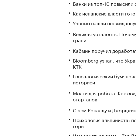
Банки из топ-10 повысили 
Как испанские власти гото
Ученые нашли неожиданную
Великая усталость. Почем
грани
Кабмин поручил доработа
Bloomberg узнал, что Укр
КТК
Генеалогический бум: поч
историей
Мозги для робота. Как со
стартапов
С чем Роналду и Джорджин
Психология альпиниста: п
горы
Чем заняться дома: «Тед 