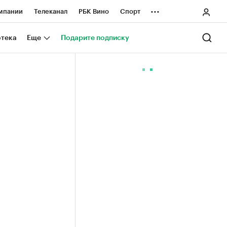
...
мпании
Телеканал
РБК Вино
Спорт
ные проекты
Город
Стиль
Крипто
отека
Еще
Подарите подписку
Спецпроекты СПб
ологии и медиа
Финансы