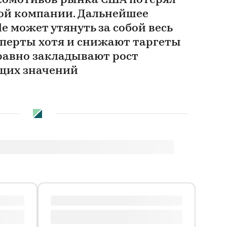
окомотивов рынка США потерял
гой компании. Дальнейшее
e может утянуть за собой весь
ксперты хотя и снижают таргеты
 равно закладывают рост
щих значений