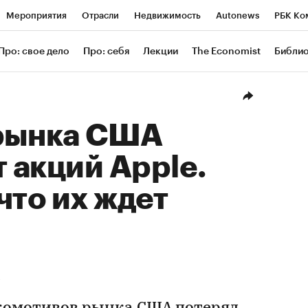
Мероприятия
Отрасли
Недвижимость
Autonews
РБК Ко
ание
РБК Курсы
РБК Life
Тренды
Визионеры
Националь
Про: свое дело
Про: себя
Лекции
The Economist
Библи
уб
Исследования
Кредитные рейтинги
Франшизы
Газета
Проверка контрагентов
Политика
Экономика
Бизнес
Техн
рынка США
т акций Apple.
что их ждет