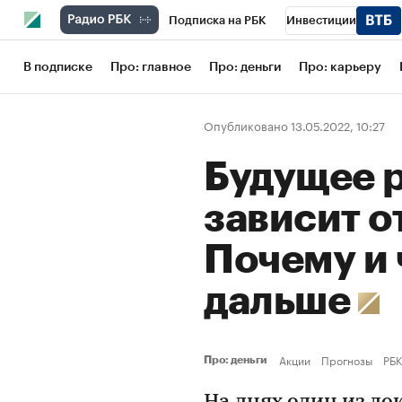
Подписка на РБК
Инвестиции
Школа управления РБК
РБК Образов
В подписке
Про: главное
Про: деньги
Про: карьеру
РБК Бизнес-среда
Дискуссионный кл
Опубликовано 13.05.2022, 10:27
Конференции СПб
Спецпроекты
Будущее 
Рынок наличной валюты
зависит о
Почему и 
дальше
Акции
Прогнозы
РБК
Про: деньги