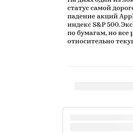
На днях один из л
статус самой доро
падение акций Appl
индекс S&P 500. Э
по бумагам, но все
относительно теку