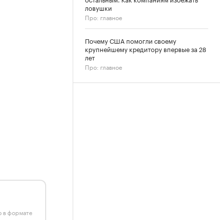
ловушки
Про: главное
Почему США помогли своему
крупнейшему кредитору впервые за 28
лет
Про: главное
ю в формате