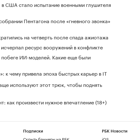
 в США стало испытание военными глушителя
собрании Пентагона после «гневного звонка»
кратились на четверть после спада ажиотажа
в исчерпал ресурс вооружений в конфликте
 побеге ИИ-моделей. Какие еще были
: к чему привела эпоха быстрых карьер в IT
чаще используют этот трюк, чтобы поднять
т: как произвести нужное впечатление (18+)
Подписки
РБК Новости
Скрыть баннеры на РБК
iOS