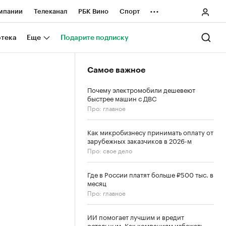
...
мпании
Телеканал
РБК Вино
Спорт
ные проекты
Город
Стиль
Крипто
отека
Еще
Подарите подписку
Спецпроекты СПб
Самое важное
ологии и медиа
Финансы
Почему электромобили дешевеют
быстрее машин с ДВС
Про: главное
Как микробизнесу принимать оплату от
зарубежных заказчиков в 2026-м
Про: свое дело
Где в России платят больше ₽500 тыс. в
месяц
Про: главное
ИИ помогает лучшим и вредит
остальным. Как компаниям избежать