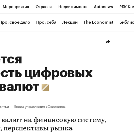
Мероприятия
Отрасли
Недвижимость
Autonews
РБК Ко
ание
РБК Курсы
РБК Life
Тренды
Визионеры
Националь
Про: свое дело
Про: себя
Лекции
The Economist
Библи
уб
Исследования
Кредитные рейтинги
Франшизы
Газета
Проверка контрагентов
Политика
Экономика
Бизнес
Техн
тся
ость цифровых
 валют
татьи
Школа управления «Сколково»
валют на финансовую систему,
я, перспективы рынка