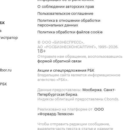
О соблюдении авторских прав
Пользовательское соглашение
Политика в отношении обработки
РБК
персональных данных
а
Политика обработки файлов cookie
гистратор
© ООО «БИЗНЕСПРЕСС»,
АО «РОСБИЗНЕСКОНСАЛТИНГ»,
1995–2026
.
18+
Отправьте нам обращение, воспользовавшись
формой обратной связи
bor.ru
Акции и спецпредложения РБК
Владельцем сайта является информационное
агентство «РБК».
 РБК
Данные предоставлены:
Мосбиржа
,
Санкт-
Петербургская биржа
.
Индексы облигаций предоставлены Cbonds.
Реализовано на платформе от
ООО
«Форвард-Телеком»
Чтобы отправить редакции сообщение,
выделите часть текста в статье и нажмите