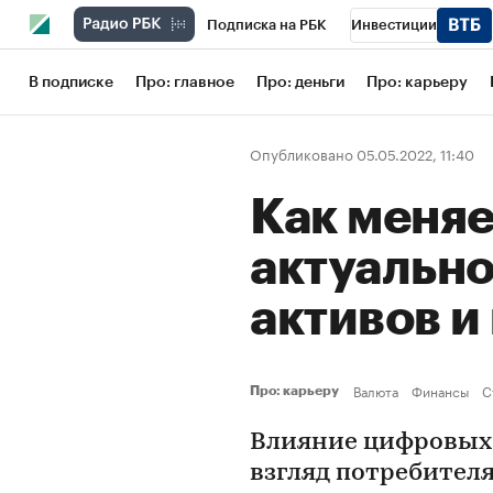
Подписка на РБК
Инвестиции
Школа управления РБК
РБК Образов
В подписке
Про: главное
Про: деньги
Про: карьеру
РБК Бизнес-среда
Дискуссионный кл
Опубликовано 05.05.2022, 11:40
Конференции СПб
Спецпроекты
Как меняе
Рынок наличной валюты
актуальн
активов и
Валюта
Финансы
С
Про: карьеру
Влияние цифровых 
взгляд потребител