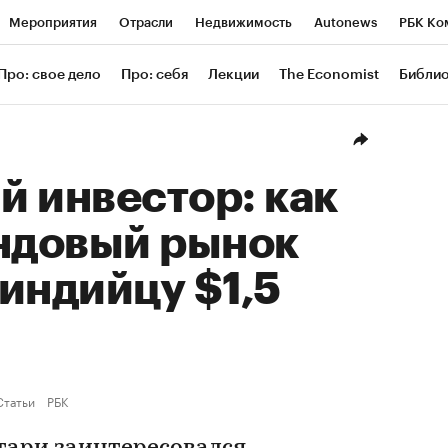
Мероприятия
Отрасли
Недвижимость
Autonews
РБК Ко
ание
РБК Курсы
РБК Life
Тренды
Визионеры
Националь
Про: свое дело
Про: себя
Лекции
The Economist
Библи
уб
Исследования
Кредитные рейтинги
Франшизы
Газета
Проверка контрагентов
Политика
Экономика
Бизнес
Техн
 инвестор: как
ондовый рынок
индийцу $1,5
Статьи
РБК