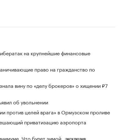
кибератак на крупнейшие финансовые
раничивающие право на гражданство по
знала вину по «делу брокеров» о хищении ₽7
явил об увольнении
и против целей врага» в Ормузском проливе
зрешающий приватизацию аэропорта
инимуме. Что будет зимой
ЭКСКЛЮЗИВ