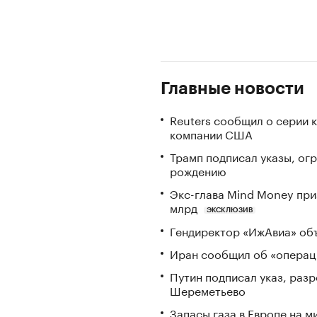
Главные новости
Reuters сообщил о серии 
компании США
Трамп подписал указы, ог
рождению
Экс-глава Mind Money при
млрд
ЭКСКЛЮЗИВ
Гендиректор «ИжАвиа» объ
Иран сообщил об «операци
Путин подписал указ, ра
Шереметьево
Запасы газа в Европе на м