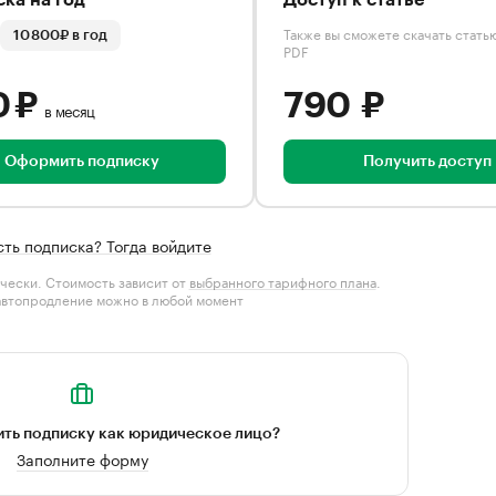
ка на год
Доступ к статье
Также вы сможете скачать стать
10 800₽ в год
PDF
0 ₽
790 ₽
в месяц
Оформить подписку
Получить доступ
сть подписка? Тогда войдите
чески. Стоимость зависит от
выбранного тарифного плана
.
автопродление можно в любой момент
ть подписку как юридическое лицо?
Заполните форму