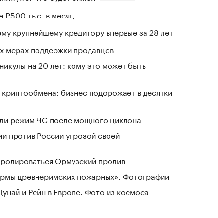
е ₽500 тыс. в месяц
му крупнейшему кредитору впервые за 28 лет
вых мерах поддержки продавцов
никулы на 20 лет: кому это может быть
 криптообмена: бизнес подорожает в десятки
ели режим ЧС после мощного циклона
ии против России угрозой своей
нтролироваться Ормузский пролив
зармы древнеримских пожарных». Фотографии
Дунай и Рейн в Европе. Фото из космоса