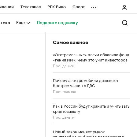
...
мпании
Телеканал
РБК Вино
Спорт
ные проекты
Город
Стиль
Крипто
отека
Еще
Подарите подписку
Спецпроекты СПб
Самое важное
ологии и медиа
Финансы
«Экстремальные» плечи обвалили фонд
«гения ИИ». Чему это учит инвесторов
Про: деньги
Почему электромобили дешевеют
быстрее машин с ДВС
Про: главное
Как в России будут хранить и учитывать
криптовалюту
Про: деньги
Новый закон меняет рынок
криптообмена: бизнес подорожает в