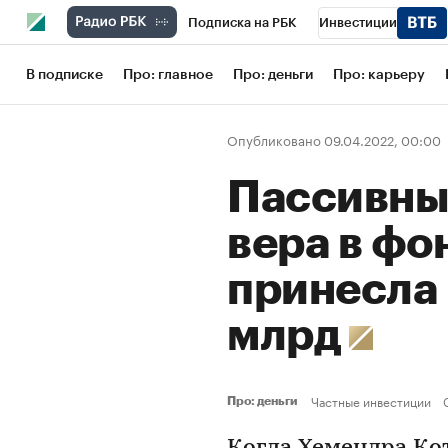
Подписка на РБК
Инвестиции
Школа управления РБК
РБК Образов
В подписке
Про: главное
Про: деньги
Про: карьеру
РБК Бизнес-среда
Дискуссионный кл
Опубликовано 09.04.2022, 00:00
Конференции СПб
Спецпроекты
Пассивный
Рынок наличной валюты
вера в ф
принесла 
млрд
Частные инвестиции
Про: деньги