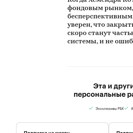
Когда Хемендра Ко
фондовым рынком, 
бесперспективным.
уверен, что закры
скоро станут част
системы, и не ошиб
Эта и друг
персональные р
Эксклюзивы РБК
А