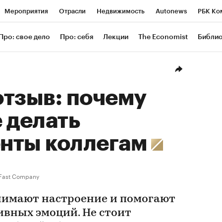
Мероприятия
Отрасли
Недвижимость
Autonews
РБК Ко
ание
РБК Курсы
РБК Life
Тренды
Визионеры
Националь
Про: свое дело
Про: себя
Лекции
The Economist
Библи
уб
Исследования
Кредитные рейтинги
Франшизы
Газета
Проверка контрагентов
Политика
Экономика
Бизнес
Техн
отзыв: почему
 делать
нты коллегам
Fast Company
имают настроение и помогают
ивных эмоций. Не стоит