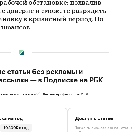
 рабочей обстановке: похвалив
те доверие и сможете разрядить
новку в кризисный период. Но
у нюансов
ие статьи без рекламы и
ассылки — в Подписке на РБК
налитика и прогнозы
Лекции профессоров MBA
ка на год
Доступ к статье
Также вы сможете скачать стать
10 800₽ в год
PDF