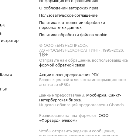
Информация об ограничениях
О соблюдении авторских прав
Пользовательское соглашение
Политика в отношении обработки
РБК
персональных данных
а
Политика обработки файлов cookie
гистратор
© ООО «БИЗНЕСПРЕСС»,
АО «РОСБИЗНЕСКОНСАЛТИНГ»,
1995–2026
.
18+
Отправьте нам обращение, воспользовавшись
формой обратной связи
bor.ru
Акции и спецпредложения РБК
Владельцем сайта является информационное
агентство «РБК».
 РБК
Данные предоставлены:
Мосбиржа
,
Санкт-
Петербургская биржа
.
Индексы облигаций предоставлены Cbonds.
Реализовано на платформе от
ООО
«Форвард-Телеком»
Чтобы отправить редакции сообщение,
выделите часть текста в статье и нажмите