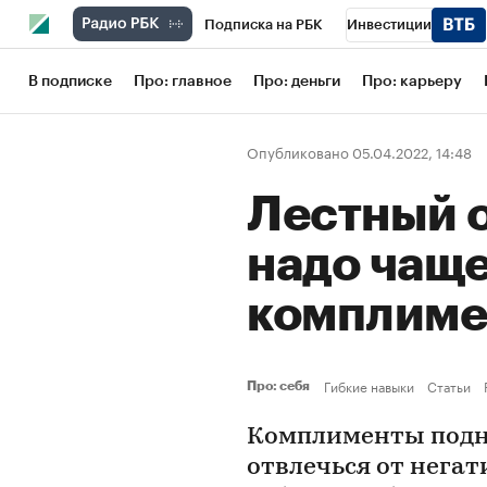
Подписка на РБК
Инвестиции
Школа управления РБК
РБК Образов
В подписке
Про: главное
Про: деньги
Про: карьеру
РБК Бизнес-среда
Дискуссионный кл
Опубликовано 05.04.2022, 14:48
Конференции СПб
Спецпроекты
Лестный 
Рынок наличной валюты
надо чаще
комплиме
Гибкие навыки
Статьи
Про: себя
Комплименты подн
отвлечься от негат