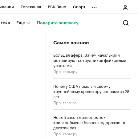
...
мпании
Телеканал
РБК Вино
Спорт
ные проекты
Город
Стиль
Крипто
отека
Еще
Подарите подписку
Спецпроекты СПб
Самое важное
ологии и медиа
Финансы
Большая афера. Зачем начальники
мотивируют сотрудников фейковыми
успехами
Про: карьеру
Почему США помогли своему
крупнейшему кредитору впервые за 28
лет
Про: главное
Новый закон меняет рынок
криптообмена: бизнес подорожает в
десятки раз
Про: карьеру