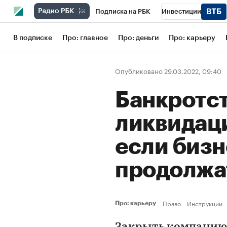
Подписка на РБК
Инвестиции
Школа управления РБК
РБК Образов
В подписке
Про: главное
Про: деньги
Про: карьеру
РБК Бизнес-среда
Дискуссионный кл
Опубликовано 29.03.2022, 09:40
Конференции СПб
Спецпроекты
Банкротст
Рынок наличной валюты
ликвидаци
если биз
продолжа
Право
Инструкции
Про: карьеру