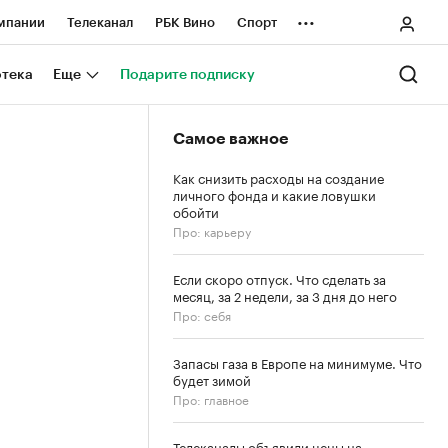
...
мпании
Телеканал
РБК Вино
Спорт
ные проекты
Город
Стиль
Крипто
отека
Еще
Подарите подписку
Спецпроекты СПб
Самое важное
ологии и медиа
Финансы
Как снизить расходы на создание
личного фонда и какие ловушки
обойти
Про: карьеру
Если скоро отпуск. Что сделать за
месяц, за 2 недели, за 3 дня до него
Про: себя
Запасы газа в Европе на минимуме. Что
будет зимой
Про: главное
Телеканалы объявили цены на