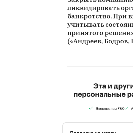
Закрыть компанию
ликвидировать ор
банкротство. При 
учитывать состоян
принятого решения
(«Андреев, Бодров,
Эта и друг
персональные р
Эксклюзивы РБК
А