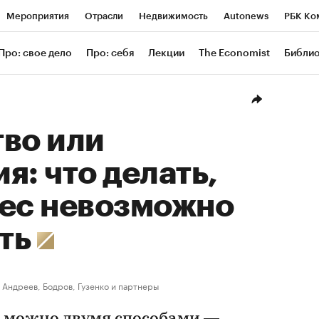
Мероприятия
Отрасли
Недвижимость
Autonews
РБК Ко
ание
РБК Курсы
РБК Life
Тренды
Визионеры
Националь
Про: свое дело
Про: себя
Лекции
The Economist
Библи
уб
Исследования
Кредитные рейтинги
Франшизы
Газета
Проверка контрагентов
Политика
Экономика
Бизнес
Техн
во или
я: что делать,
нес невозможно
ть
Андреев, Бодров, Гузенко и партнеры