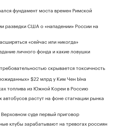
зался фундамент моста времен Римской
ии разведки США о «нападении» России на
расширяться «сейчас или никогда»
здание личного фонда и какие ловушки
д требовательностью скрывается токсичность
ожиданных» $22 млрд у Ким Чен Ына
ках топлива из Южной Кореи в Россию
 автобусов растут на фоне стагнации рынка
 Верховном суде первый приговор
нные клубы зарабатывают на тревогах россиян