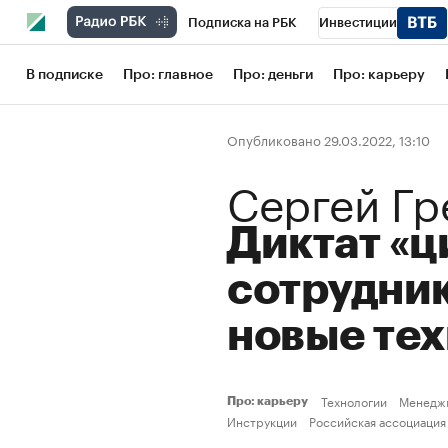
Подписка на РБК
Инвестиции
Школа управления РБК
РБК Образов
В подписке
Про: главное
Про: деньги
Про: карьеру
РБК Бизнес-среда
Дискуссионный кл
Опубликовано 29.03.2022, 13:10
Конференции СПб
Спецпроекты
Сергей Гр
Рынок наличной валюты
Диктат «ц
сотрудник
новые те
Технологии
Менедж
Про: карьеру
Инструкции
Российская ассоциация