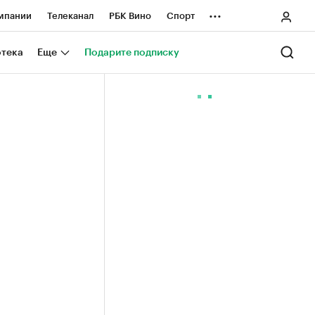
...
мпании
Телеканал
РБК Вино
Спорт
ные проекты
Город
Стиль
Крипто
отека
Еще
Подарите подписку
Спецпроекты СПб
ологии и медиа
Финансы