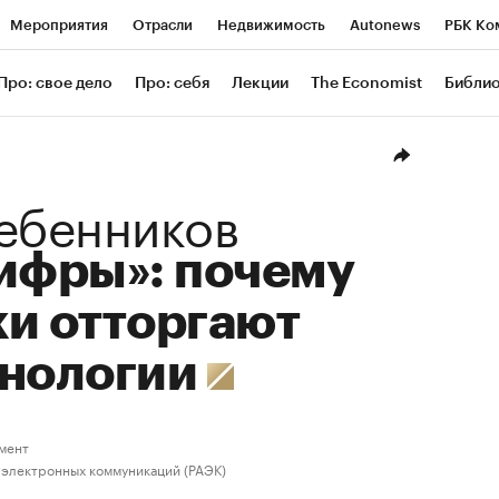
Мероприятия
Отрасли
Недвижимость
Autonews
РБК Ко
ание
РБК Курсы
РБК Life
Тренды
Визионеры
Националь
Про: свое дело
Про: себя
Лекции
The Economist
Библи
уб
Исследования
Кредитные рейтинги
Франшизы
Газета
Проверка контрагентов
Политика
Экономика
Бизнес
Техн
ебенников
ифры»: почему
и отторгают
хнологии
мент
 электронных коммуникаций (РАЭК)