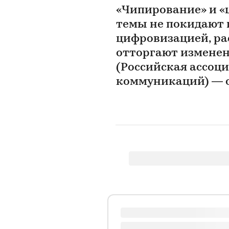
«Чипирование» и «
темы не покидают п
цифровизацией, ра
отторгают изменен
(Российская ассоц
коммуникаций) — о