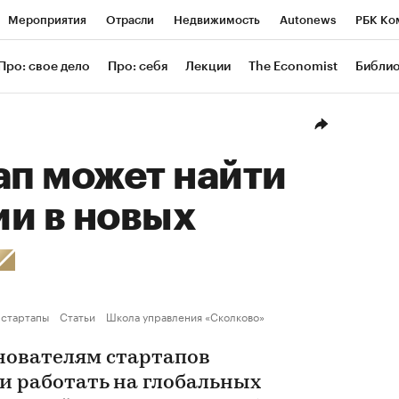
Мероприятия
Отрасли
Недвижимость
Autonews
РБК Ко
ание
РБК Курсы
РБК Life
Тренды
Визионеры
Националь
Про: свое дело
Про: себя
Лекции
The Economist
Библи
уб
Исследования
Кредитные рейтинги
Франшизы
Газета
Проверка контрагентов
Политика
Экономика
Бизнес
Техн
ап может найти
и в новых
 стартапы
Статьи
Школа управления «Сколково»
нователям стартапов
и работать на глобальных