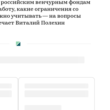
к российским венчурным фондам
аботу, какие ограничения со
жно учитывать — на вопросы
ечает Виталий Полехин