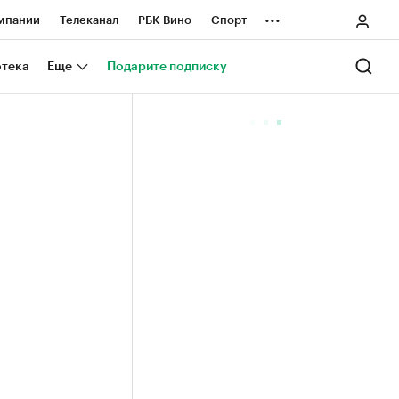
...
мпании
Телеканал
РБК Вино
Спорт
ные проекты
Город
Стиль
Крипто
отека
Еще
Подарите подписку
Спецпроекты СПб
ологии и медиа
Финансы