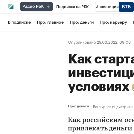
Подписка на РБК
Инвестиции
Школа управления РБК
РБК Образов
В подписке
Про: главное
Про: деньги
Про: карьеру
РБК Бизнес-среда
Дискуссионный кл
Опубликовано 29.03.2022, 09:06
Конференции СПб
Спецпроекты
Как старт
Рынок наличной валюты
инвестици
условиях
Венчурная индустрия и
Про: деньги
Как российским ос
привлекать деньги 