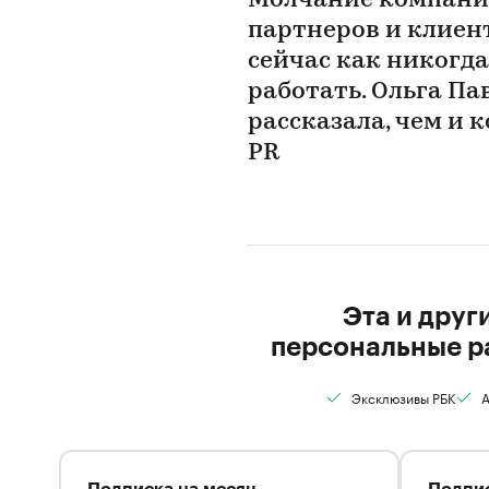
Молчание компании
партнеров и клиенто
сейчас как никогд
работать. Ольга Па
рассказала, чем и 
PR
Эта и друг
персональные р
Эксклюзивы РБК
А