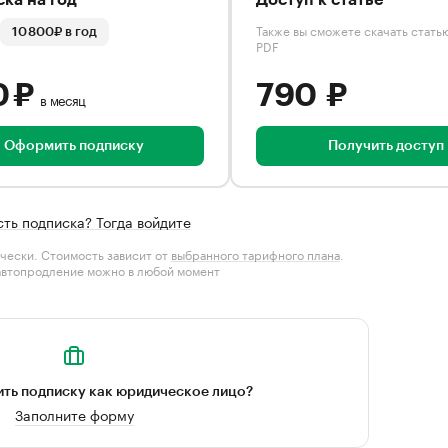
ка на год
Доступ к статье
Также вы сможете скачать стать
10 800₽ в год
PDF
0 ₽
790 ₽
в месяц
Оформить подписку
Получить доступ
сть подписка? Тогда войдите
чески. Стоимость зависит от
выбранного тарифного плана
.
автопродление можно в любой момент
ть подписку как юридическое лицо?
Заполните форму