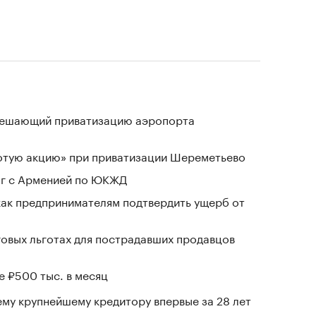
зрешающий приватизацию аэропорта
лотую акцию» при приватизации Шереметьево
ог с Арменией по ЮКЖД
 как предпринимателям подтвердить ущерб от
говых льготах для пострадавших продавцов
е ₽500 тыс. в месяц
му крупнейшему кредитору впервые за 28 лет