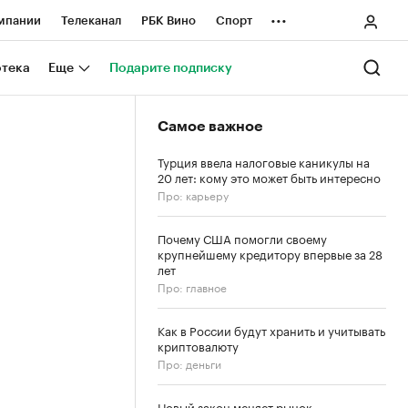
...
мпании
Телеканал
РБК Вино
Спорт
ные проекты
Город
Стиль
Крипто
отека
Еще
Подарите подписку
Спецпроекты СПб
Самое важное
ологии и медиа
Финансы
Турция ввела налоговые каникулы на
20 лет: кому это может быть интересно
Про: карьеру
Почему США помогли своему
крупнейшему кредитору впервые за 28
лет
Про: главное
Как в России будут хранить и учитывать
криптовалюту
Про: деньги
Новый закон меняет рынок