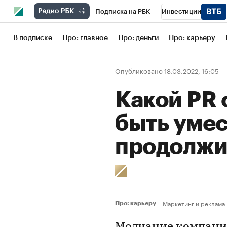
Подписка на РБК
Инвестиции
Школа управления РБК
РБК Образов
В подписке
Про: главное
Про: деньги
Про: карьеру
РБК Бизнес-среда
Дискуссионный кл
Опубликовано 18.03.2022, 16:05
Конференции СПб
Спецпроекты
Какой PR 
Рынок наличной валюты
быть умес
продолжи
Маркетинг и реклама
Про: карьеру