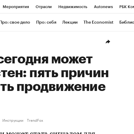
Мероприятия
Отрасли
Недвижимость
Autonews
РБК Ко
ание
РБК Курсы
РБК Life
Тренды
Визионеры
Националь
Про: свое дело
Про: себя
Лекции
The Economist
Библи
уб
Исследования
Кредитные рейтинги
Франшизы
Газета
Проверка контрагентов
Политика
Экономика
Бизнес
Техн
сегодня может
тен: пять причин
ть продвижение
Инструкции
TrendFox