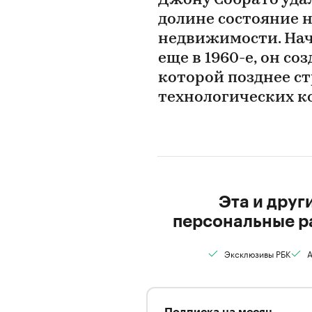
Джону Собрато уда
долине состояние н
недвижимости. Нач
еще в 1960-е, он со
которой позднее с
технологических 
Эта и друг
персональные р
Эксклюзивы РБК
А