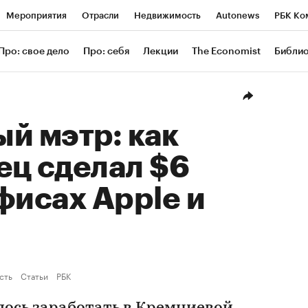
Мероприятия
Отрасли
Недвижимость
Autonews
РБК Ко
ание
РБК Курсы
РБК Life
Тренды
Визионеры
Националь
Про: свое дело
Про: себя
Лекции
The Economist
Библи
уб
Исследования
Кредитные рейтинги
Франшизы
Газета
Проверка контрагентов
Политика
Экономика
Бизнес
Техн
й мэтр: как
ец сделал $6
фисах Apple и
сть
Статьи
РБК