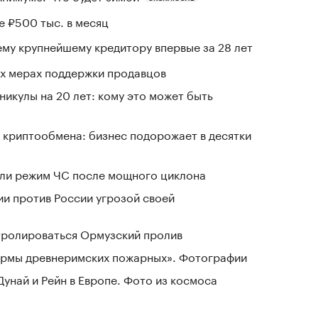
е ₽500 тыс. в месяц
му крупнейшему кредитору впервые за 28 лет
вых мерах поддержки продавцов
никулы на 20 лет: кому это может быть
 криптообмена: бизнес подорожает в десятки
ели режим ЧС после мощного циклона
ии против России угрозой своей
нтролироваться Ормузский пролив
зармы древнеримских пожарных». Фотографии
Дунай и Рейн в Европе. Фото из космоса