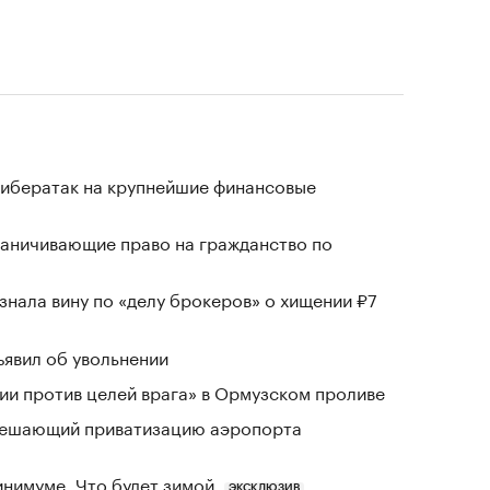
кибератак на крупнейшие финансовые
раничивающие право на гражданство по
знала вину по «делу брокеров» о хищении ₽7
явил об увольнении
и против целей врага» в Ормузском проливе
зрешающий приватизацию аэропорта
инимуме. Что будет зимой
ЭКСКЛЮЗИВ