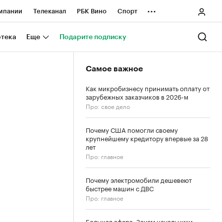
...
мпании
Телеканал
РБК Вино
Спорт
ные проекты
Город
Стиль
Крипто
отека
Еще
Подарите подписку
Спецпроекты СПб
Самое важное
ологии и медиа
Финансы
Как микробизнесу принимать оплату от
зарубежных заказчиков в 2026-м
Про: свое дело
Почему США помогли своему
крупнейшему кредитору впервые за 28
лет
Про: главное
Почему электромобили дешевеют
быстрее машин с ДВС
Про: главное
Большая афера. Зачем начальники