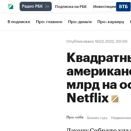
Подписка на РБК
Инвестиции
Школа управления РБК
РБК Образов
В подписке
Про: главное
Про: деньги
Про: карьеру
РБК Бизнес-среда
Дискуссионный кл
Опубликовано 19.02.2022, 00:00
Конференции СПб
Спецпроекты
Квадратны
Рынок наличной валюты
американ
млрд на о
Netflix
Бизнес-гуру
Недвижимо
Про: себя