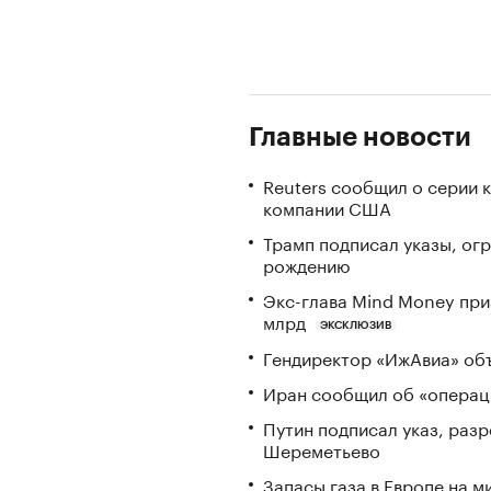
Главные новости
Reuters сообщил о серии 
компании США
Трамп подписал указы, ог
рождению
Экс-глава Mind Money при
млрд
ЭКСКЛЮЗИВ
Гендиректор «ИжАвиа» объ
Иран сообщил об «операци
Путин подписал указ, ра
Шереметьево
Запасы газа в Европе на м