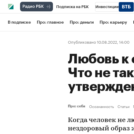
Подписка на РБК
Инвестиции
Школа управления РБК
РБК Образов
В подписке
Про: главное
Про: деньги
Про: карьеру
РБК Бизнес-среда
Дискуссионный кл
Опубликовано 10.08.2022, 14:00
Конференции СПб
Спецпроекты
Любовь к 
Рынок наличной валюты
Что не так
утвержде
Осознанность
Статьи
Про: себя
Когда человек не лю
нездоровый образ ж