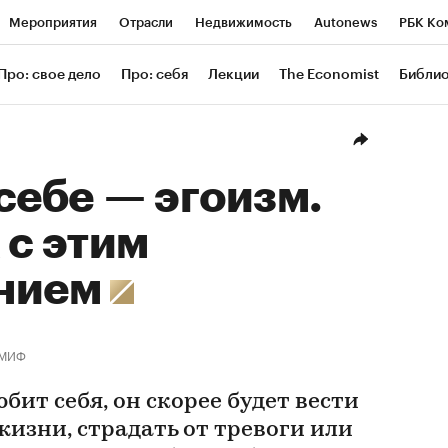
Мероприятия
Отрасли
Недвижимость
Autonews
РБК Ко
ание
РБК Курсы
РБК Life
Тренды
Визионеры
Националь
Про: свое дело
Про: себя
Лекции
The Economist
Библи
уб
Исследования
Кредитные рейтинги
Франшизы
Газета
Проверка контрагентов
Политика
Экономика
Бизнес
Техн
себе — эгоизм.
 с этим
нием
МИФ
бит себя, он скорее будет вести
изни, страдать от тревоги или