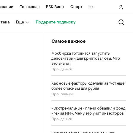
...
мпании
Телеканал
РБК Вино
Спорт
ные проекты
Город
Стиль
Крипто
отека
Еще
Подарите подписку
Спецпроекты СПб
Самое важное
ологии и медиа
Финансы
Мосбиржа готовится запустить
депозитарий для криптовалюты. Что
это значит
Про: деньги
Как новые факторы сделали август еще
более опасным для рубля
Про: главное
«Экстремальные» плечи обвалили фонд
«гения ИИ». Чему это учит инвесторов
Про: деньги
Большая афера. Зачем начальники