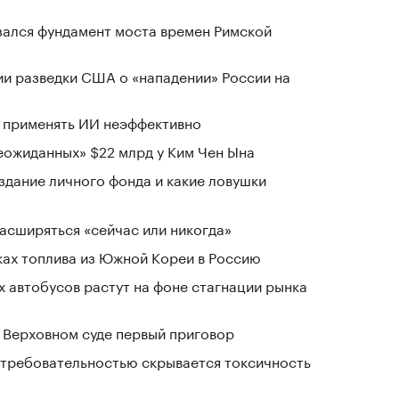
зался фундамент моста времен Римской
ии разведки США о «нападении» России на
а применять ИИ неэффективно
ожиданных» $22 млрд у Ким Чен Ына
здание личного фонда и какие ловушки
расширяться «сейчас или никогда»
ках топлива из Южной Кореи в Россию
 автобусов растут на фоне стагнации рынка
 Верховном суде первый приговор
д требовательностью скрывается токсичность