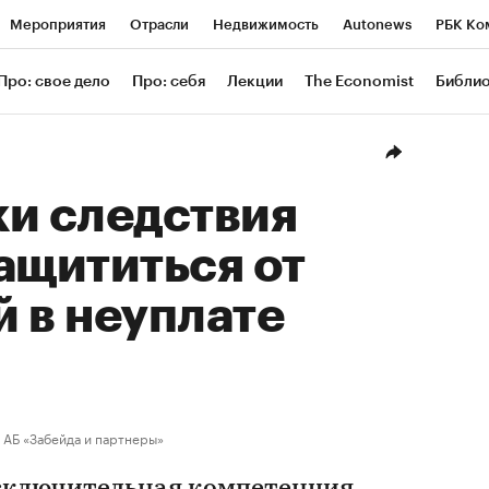
Мероприятия
Отрасли
Недвижимость
Autonews
РБК Ко
ание
РБК Курсы
РБК Life
Тренды
Визионеры
Националь
Про: свое дело
Про: себя
Лекции
The Economist
Библи
уб
Исследования
Кредитные рейтинги
Франшизы
Газета
Проверка контрагентов
Политика
Экономика
Бизнес
Техн
ки следствия
ащититься от
 в неуплате
АБ «Забейда и партнеры»