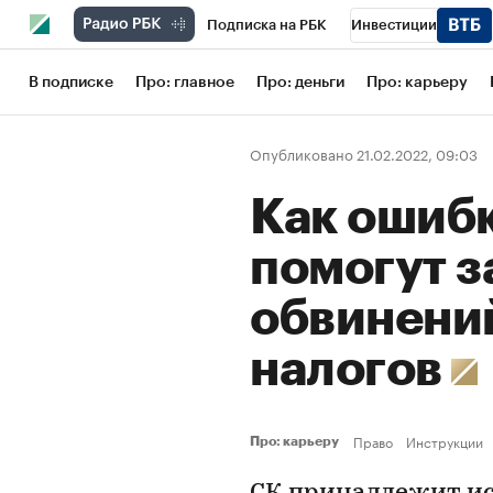
Подписка на РБК
Инвестиции
Школа управления РБК
РБК Образов
В подписке
Про: главное
Про: деньги
Про: карьеру
РБК Бизнес-среда
Дискуссионный кл
Опубликовано 21.02.2022, 09:03
Конференции СПб
Спецпроекты
Как ошиб
Рынок наличной валюты
помогут з
обвинений
налогов
Право
Инструкции
Про: карьеру