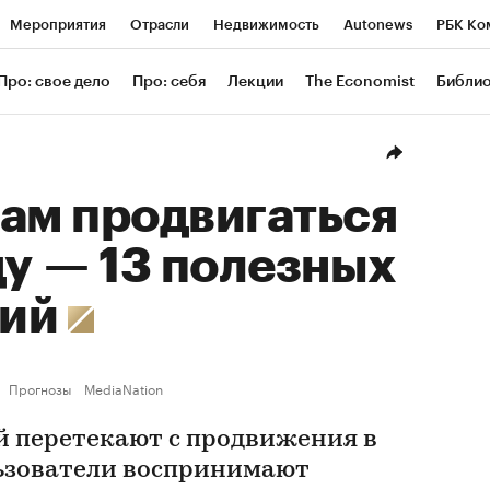
Мероприятия
Отрасли
Недвижимость
Autonews
РБК Ко
ание
РБК Курсы
РБК Life
Тренды
Визионеры
Националь
Про: свое дело
Про: себя
Лекции
The Economist
Библи
уб
Исследования
Кредитные рейтинги
Франшизы
Газета
Проверка контрагентов
Политика
Экономика
Бизнес
Техн
ам продвигаться
ду — 13 полезных
ний
Прогнозы
MediaNation
 перетекают с продвижения в
ользователи воспринимают