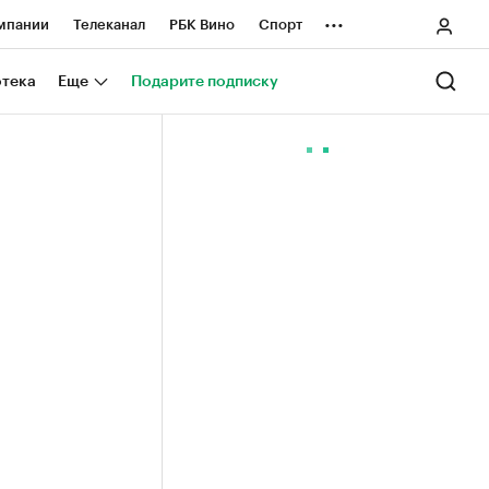
...
мпании
Телеканал
РБК Вино
Спорт
ные проекты
Город
Стиль
Крипто
отека
Еще
Подарите подписку
Спецпроекты СПб
ологии и медиа
Финансы