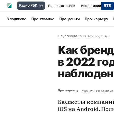
Подписка на РБК
Инвестиции
Школа управления РБК
РБК Образов
В подписке
Про: главное
Про: деньги
Про: карьеру
РБК Бизнес-среда
Дискуссионный кл
Опубликовано 13.02.2022, 11:45
Конференции СПб
Спецпроекты
Как бренд
Рынок наличной валюты
в 2022 го
наблюде
Маркетинг и реклама
Про: карьеру
Бюджеты компаний
iOS на Android. П