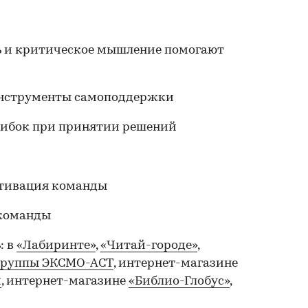
ть и критическое мышление помогают
 Инструменты самоподдержки
ошибок при принятии решений
отивация команды
 команды
: в
«Лабиринте»
,
«Читай-городе»
,
 группы ЭКСМО-АСТ
, интернет-магазине
и
, интернет-магазине
«Библио-Глобус»
,