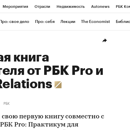
Мероприятия
Отрасли
Недвижимость
Autonews
РБК Ко
ание
РБК Курсы
РБК Life
Тренды
Визионеры
Националь
Про: свое дело
Про: себя
Лекции
The Economist
Библи
уб
Исследования
Кредитные рейтинги
Франшизы
Газета
Проверка контрагентов
Политика
Экономика
Бизнес
Техн
я книга
еля от РБК Pro и
Relations
РБК
 свою первую книгу совместно с
 «РБК Pro: Практикум для