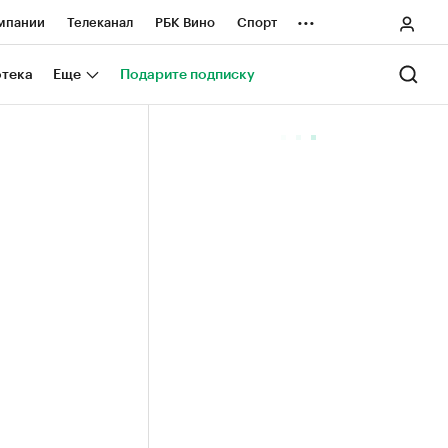
...
мпании
Телеканал
РБК Вино
Спорт
ные проекты
Город
Стиль
Крипто
отека
Еще
Подарите подписку
Спецпроекты СПб
ологии и медиа
Финансы