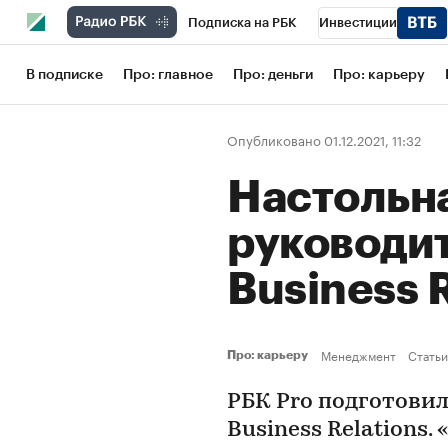
Подписка на РБК
Инвестиции
Школа управления РБК
РБК Образов
В подписке
Про: главное
Про: деньги
Про: карьеру
РБК Бизнес-среда
Дискуссионный кл
Опубликовано 01.12.2021, 11:32
Конференции СПб
Спецпроекты
Настольна
Рынок наличной валюты
руководит
Business 
Менеджмент
Статьи
Про: карьеру
РБК Pro подготовил
Business Relations.