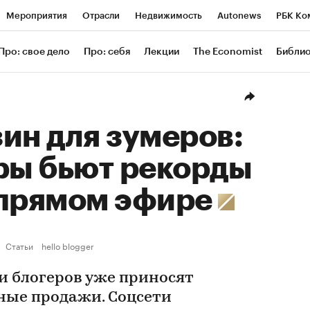
Мероприятия
Отрасли
Недвижимость
Autonews
РБК Ко
ание
РБК Курсы
РБК Life
Тренды
Визионеры
Националь
Про: свое дело
Про: себя
Лекции
The Economist
Библи
уб
Исследования
Кредитные рейтинги
Франшизы
Газета
Проверка контрагентов
Политика
Экономика
Бизнес
Техн
ин для зумеров:
ры бьют рекорды
 прямом эфире
Статьи
hello blogger
 блогеров уже приносят
ные продажи. Соцсети