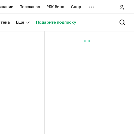
...
мпании
Телеканал
РБК Вино
Спорт
ные проекты
Город
Стиль
Крипто
отека
Еще
Подарите подписку
Спецпроекты СПб
ологии и медиа
Финансы