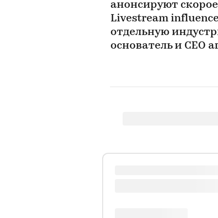
анонсируют скорое
Livestream influen
отдельную индустр
основатель и СEO аг