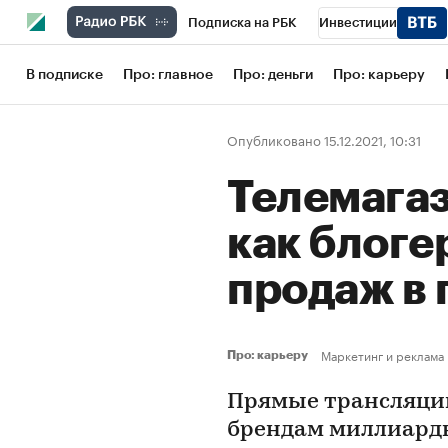
Подписка на РБК
Инвестиции
Школа управления РБК
РБК Образов
В подписке
Про: главное
Про: деньги
Про: карьеру
РБК Бизнес-среда
Дискуссионный кл
Опубликовано 15.12.2021, 10:31
Конференции СПб
Спецпроекты
Телемагаз
Рынок наличной валюты
как блоге
продаж в
Маркетинг и реклама
Про: карьеру
Прямые трансляции
брендам миллиард