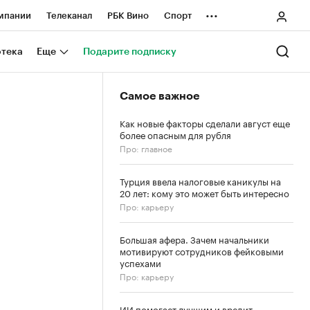
...
мпании
Телеканал
РБК Вино
Спорт
ные проекты
Город
Стиль
Крипто
отека
Еще
Подарите подписку
Спецпроекты СПб
Самое важное
ологии и медиа
Финансы
Как новые факторы сделали август еще
более опасным для рубля
Про: главное
Турция ввела налоговые каникулы на
20 лет: кому это может быть интересно
Про: карьеру
Большая афера. Зачем начальники
мотивируют сотрудников фейковыми
успехами
Про: карьеру
ИИ помогает лучшим и вредит