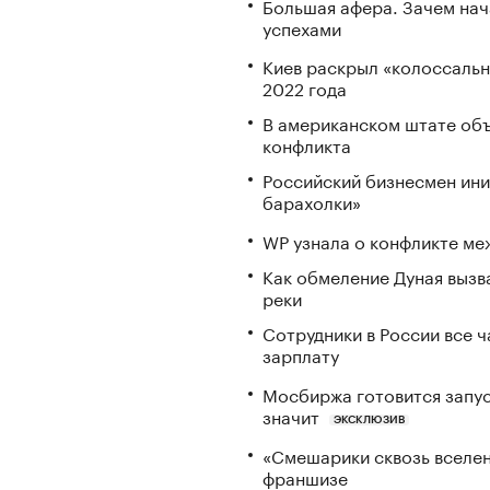
Большая афера. Зачем на
успехами
Киев раскрыл «колоссаль
2022 года
В американском штате объ
конфликта
Российский бизнесмен ини
барахолки»
WP узнала о конфликте ме
Как обмеление Дуная вызва
реки
Сотрудники в России все 
зарплату
Мосбиржа готовится запус
значит
ЭКСКЛЮЗИВ
«Смешарики сквозь вселен
франшизе