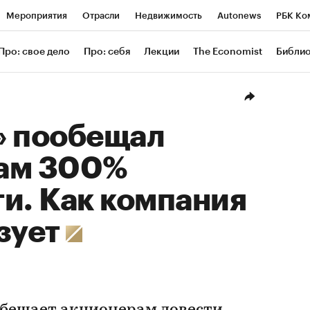
Мероприятия
Отрасли
Недвижимость
Autonews
РБК Ко
ание
РБК Курсы
РБК Life
Тренды
Визионеры
Националь
Про: свое дело
Про: себя
Лекции
The Economist
Библи
уб
Исследования
Кредитные рейтинги
Франшизы
Газета
Проверка контрагентов
Политика
Экономика
Бизнес
Техн
» пообещал
ам 300%
и. Как компания
зует