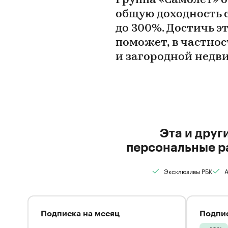
Группа «Самолет» 
общую доходность с
до 300%. Достичь э
поможет, в частно
и загородной нед
Эта и друг
персональные р
Эксклюзивы РБК
А
Подписка на месяц
Подпис