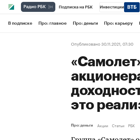
Подписка на РБК
Инвестиции
Школа управления РБК
РБК Образов
В подписке
Про: главное
Про: деньги
Про: карьеру
РБК Бизнес-среда
Дискуссионный кл
Опубликовано 30.11.2021, 07:30
Конференции СПб
Спецпроекты
«Самолет
Рынок наличной валюты
акционер
доходност
это реали
Акции
Статьи
РБК
Про: деньги