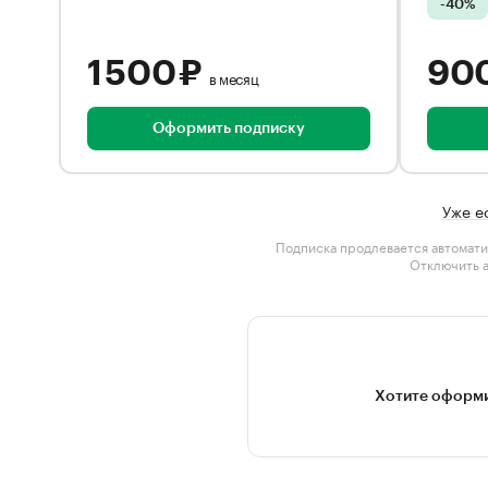
-40%
1 500 ₽
90
в месяц
Оформить подписку
Уже е
Подписка продлевается автомати
Отключить 
Хотите оформи