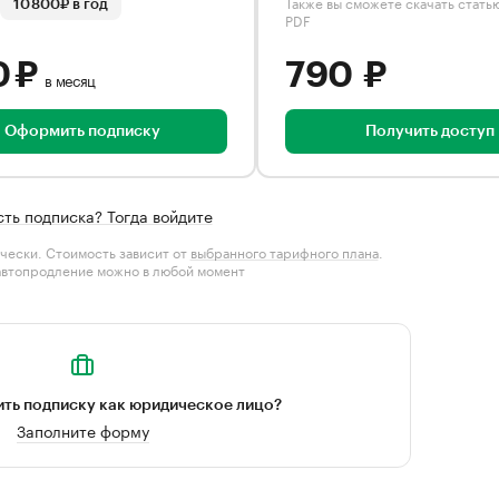
Также вы сможете скачать стать
10 800₽ в год
PDF
0 ₽
790 ₽
в месяц
Оформить подписку
Получить доступ
сть подписка? Тогда войдите
чески. Стоимость зависит от
выбранного тарифного плана
.
автопродление можно в любой момент
ть подписку как юридическое лицо?
Заполните форму