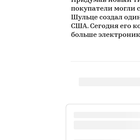
Придумав новый ти
покупатели могли с
Шульце создал оди
США. Сегодня его к
больше электроники