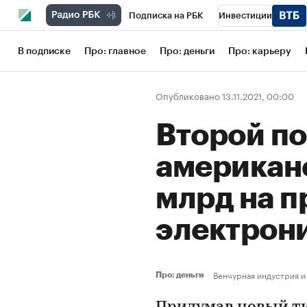
Подписка на РБК
Инвестиции
Школа управления РБК
РБК Образов
В подписке
Про: главное
Про: деньги
Про: карьеру
РБК Бизнес-среда
Дискуссионный кл
Опубликовано 13.11.2021, 00:00
Конференции СПб
Спецпроекты
Второй по
Рынок наличной валюты
американ
млрд на 
электрон
Венчурная индустрия и
Про: деньги