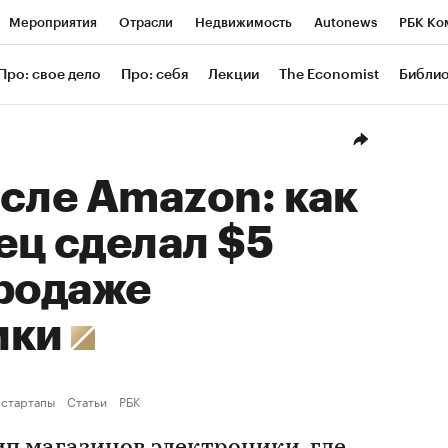
Мероприятия
Отрасли
Недвижимость
Autonews
РБК Ко
ание
РБК Курсы
РБК Life
Тренды
Визионеры
Националь
Про: свое дело
Про: себя
Лекции
The Economist
Библи
уб
Исследования
Кредитные рейтинги
Франшизы
Газета
Проверка контрагентов
Политика
Экономика
Бизнес
Техн
сле Amazon: как
ец сделал $5
продаже
ики
 стартапы
Статьи
РБК