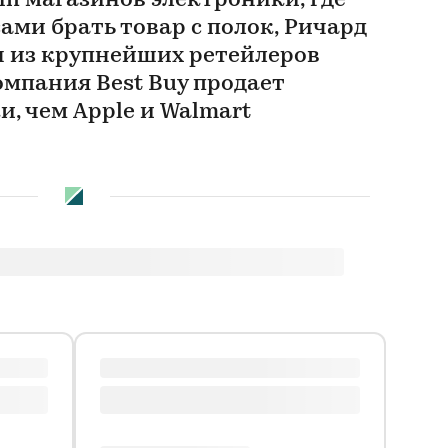
п магазинов электроники, где
ами брать товар с полок, Ричард
н из крупнейших ретейлеров
омпания Best Buy продает
, чем Apple и Walmart