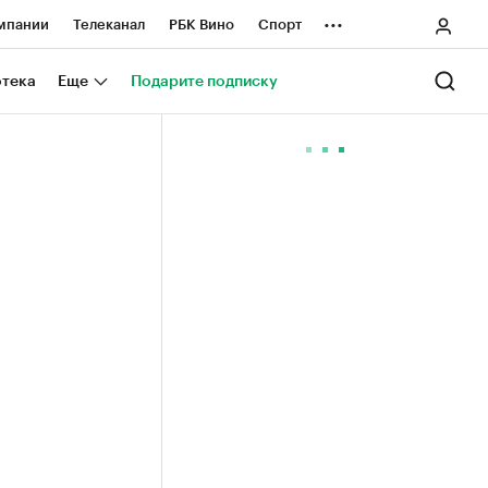
...
мпании
Телеканал
РБК Вино
Спорт
ные проекты
Город
Стиль
Крипто
отека
Еще
Подарите подписку
Спецпроекты СПб
ологии и медиа
Финансы