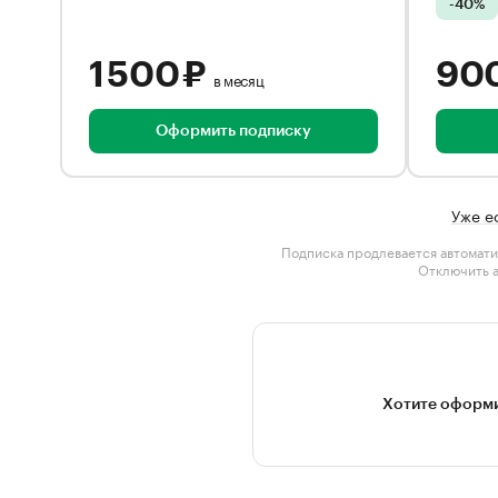
-40%
1 500 ₽
90
в месяц
Оформить подписку
Уже е
Подписка продлевается автомати
Отключить 
Хотите оформи