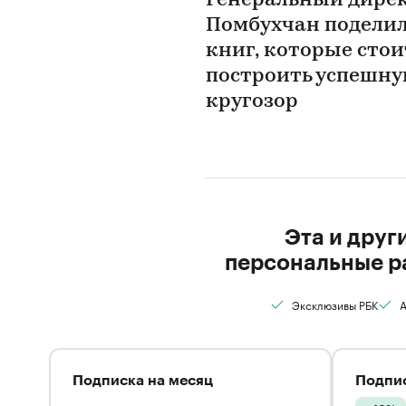
Генеральный дирек
Помбухчан поделилс
книг, которые стои
построить успешну
кругозор
Эта и друг
персональные р
Эксклюзивы РБК
А
Подписка на месяц
Подпис