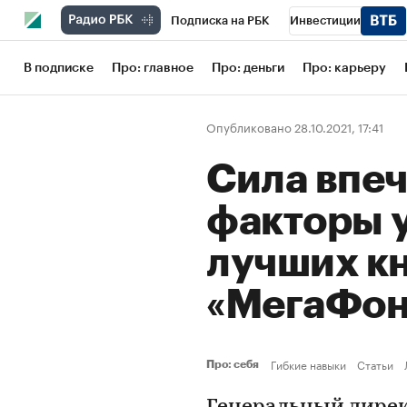
Подписка на РБК
Инвестиции
Школа управления РБК
РБК Образов
В подписке
Про: главное
Про: деньги
Про: карьеру
РБК Бизнес-среда
Дискуссионный кл
Опубликовано 28.10.2021, 17:41
Конференции СПб
Спецпроекты
Сила впеч
Рынок наличной валюты
факторы у
лучших кн
«МегаФо
Гибкие навыки
Статьи
Про: себя