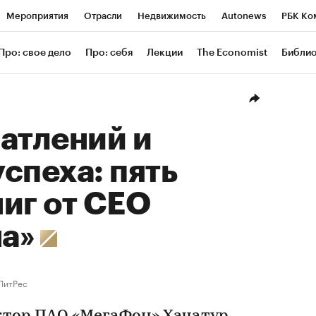
Мероприятия
Отрасли
Недвижимость
Autonews
РБК Ко
ание
РБК Курсы
РБК Life
Тренды
Визионеры
Националь
Про: свое дело
Про: себя
Лекции
The Economist
Библи
уб
Исследования
Кредитные рейтинги
Франшизы
Газета
Проверка контрагентов
Политика
Экономика
Бизнес
Техн
атлений и
спеха: пять
иг от CEO
на»
ЛитРес