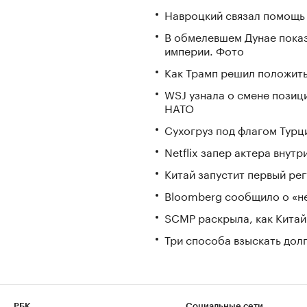
Навроцкий связал помощь 
В обмелевшем Дунае пока
империи. Фото
Как Трамп решил положить
WSJ узнала о смене позиц
НАТО
Сухогруз под флагом Турц
Netflix запер актера внут
Китай запустит первый ре
Bloomberg сообщило о «не
SCMP раскрыла, как Китай
Три способа взыскать дол
РБК
Социальные сети