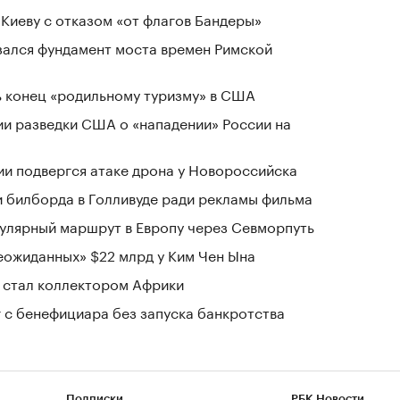
Киеву с отказом «от флагов Бандеры»
зался фундамент моста времен Римской
 конец «родильному туризму» в США
ии разведки США о «нападении» России на
ии подвергся атаке дрона у Новороссийска
ри билборда в Голливуде ради рекламы фильма
гулярный маршрут в Европу через Севморпуть
ожиданных» $22 млрд у Ким Чен Ына
 стал коллектором Африки
г с бенефициара без запуска банкротства
Подписки
РБК Новости