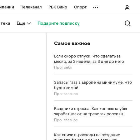
...
мпании
Телеканал
РБК Вино
Спорт
ные проекты
Город
Стиль
Крипто
отека
Еще
Подарите подписку
Спецпроекты СПб
Самое важное
ологии и медиа
Финансы
Если скоро отпуск. Что сделать за
месяц, за 2 недели, за 3 дня до него
Про: себя
Запасы газа в Европе на минимуме. Что
будет зимой
Про: главное
Всадники стресса. Как конные клубы
зарабатывают на тревогах россиян
Про: главное
Как снизить расходы на создание
личного фонда и какие ловушки