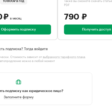
Также вы сможете скачать стать
10 800₽ в год
PDF
0 ₽
790 ₽
в месяц
Оформить подписку
Получить доступ
сть подписка? Тогда войдите
чески. Стоимость зависит от
выбранного тарифного плана
.
автопродление можно в любой момент
ть подписку как юридическое лицо?
Заполните форму