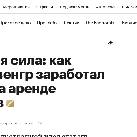
Мероприятия
Отрасли
Недвижимость
Autonews
РБК Ко
ание
РБК Курсы
РБК Life
Тренды
Визионеры
Националь
Про: свое дело
Про: себя
Лекции
The Economist
Библи
уб
Исследования
Кредитные рейтинги
Франшизы
Газета
Проверка контрагентов
Политика
Экономика
Бизнес
Техн
 сила: как
енгр заработал
а аренде
в
 стартапы
Статьи
РБК