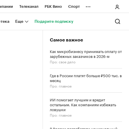
...
мпании
Телеканал
РБК Вино
Спорт
ные проекты
Город
Стиль
Крипто
отека
Еще
Подарите подписку
Спецпроекты СПб
Самое важное
ологии и медиа
Финансы
Как микробизнесу принимать оплату от
зарубежных заказчиков в 2026-м
Про: свое дело
Где в России платят больше ₽500 тыс. в
месяц
Про: главное
ИИ помогает лучшим и вредит
остальным. Как компаниям избежать
ловушки
Про: главное
В России разработали национальный