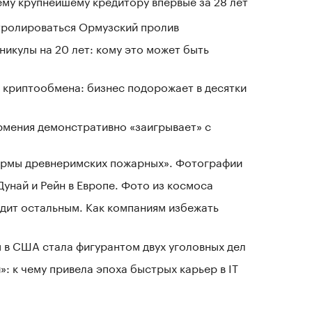
му крупнейшему кредитору впервые за 28 лет
нтролироваться Ормузский пролив
никулы на 20 лет: кому это может быть
 криптообмена: бизнес подорожает в десятки
рмения демонстративно «заигрывает» с
зармы древнеримских пожарных». Фотографии
Дунай и Рейн в Европе. Фото из космоса
дит остальным. Как компаниям избежать
 в США стала фигурантом двух уголовных дел
: к чему привела эпоха быстрых карьер в IT