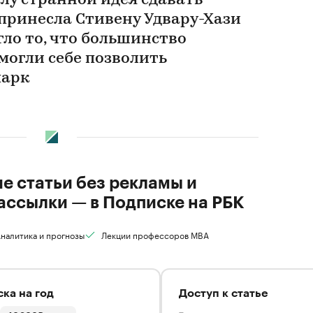
лу странной идея сдавать
 принесла Стивену Удвару-Хази
гло то, что большинство
могли себе позволить
парк
ие статьи без рекламы и
ассылки — в Подписке на РБК
налитика и прогнозы
Лекции профессоров MBA
ка на год
Доступ к статье