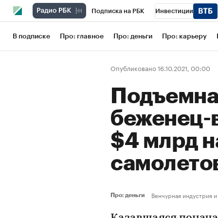
Подписка на РБК
Инвестиции
Школа управления РБК
РБК Образов
В подписке
Про: главное
Про: деньги
Про: карьеру
РБК Бизнес-среда
Дискуссионный кл
Опубликовано 16.10.2021, 00:00
Конференции СПб
Спецпроекты
Подъемная
Рынок наличной валюты
беженец-в
$4 млрд н
самолето
Венчурная индустрия и
Про: деньги