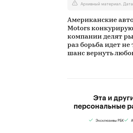
Архивный материал. Дата 
Американские авто
Motors конкурирую
компании делят ры
раз борьба идет не 
шанс вернуть любо
Эта и друг
персональные р
Эксклюзивы РБК
А