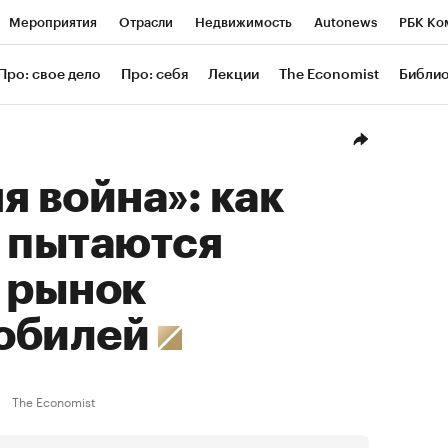
Мероприятия
Отрасли
Недвижимость
Autonews
РБК Ко
ание
РБК Курсы
РБК Life
Тренды
Визионеры
Националь
Про: свое дело
Про: себя
Лекции
The Economist
Библи
уб
Исследования
Кредитные рейтинги
Франшизы
Газета
Проверка контрагентов
Политика
Экономика
Бизнес
Техн
я война»: как
M пытаются
 рынок
обилей
The Economist