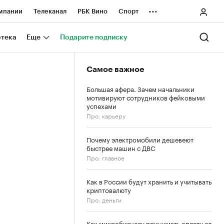
...
мпании
Телеканал
РБК Вино
Спорт
ные проекты
Город
Стиль
Крипто
отека
Еще
Подарите подписку
Спецпроекты СПб
Самое важное
ологии и медиа
Финансы
Большая афера. Зачем начальники
мотивируют сотрудников фейковыми
успехами
Про: карьеру
Почему электромобили дешевеют
быстрее машин с ДВС
Про: главное
Как в России будут хранить и учитывать
криптовалюту
Про: деньги
Как микробизнесу принимать оплату от