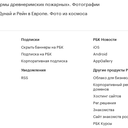
зармы древнеримских пожарных». Фотографии
Дунай и Рейн в Европе. Фото из космоса
Подписки
РБК Новости
Скрыть баннеры на РБК
iOS
Подписка на РБК
Android
Корпоративная подписка
AppGallery
Уведомления
Другие продукты 
RSS
Облако для бизнес
Корпоративный ре
доменов
Хостинг сайтов
Рег.решения
Знакомства
Сайт знакомств pod
РБК Курсы