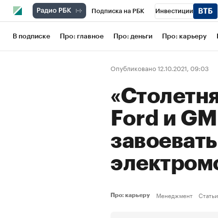
Подписка на РБК
Инвестиции
Школа управления РБК
РБК Образов
В подписке
Про: главное
Про: деньги
Про: карьеру
РБК Бизнес-среда
Дискуссионный кл
Опубликовано 12.10.2021, 09:03
Конференции СПб
Спецпроекты
«Столетня
Рынок наличной валюты
Ford и G
завоевать
электром
Менеджмент
Статьи
Про: карьеру