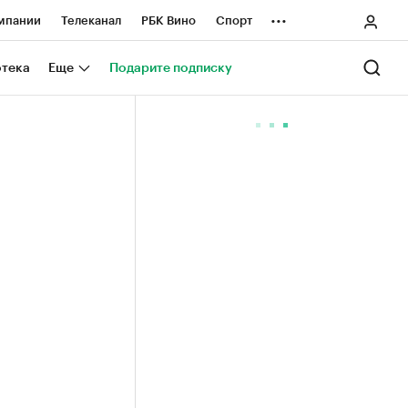
...
мпании
Телеканал
РБК Вино
Спорт
ные проекты
Город
Стиль
Крипто
отека
Еще
Подарите подписку
Спецпроекты СПб
ологии и медиа
Финансы