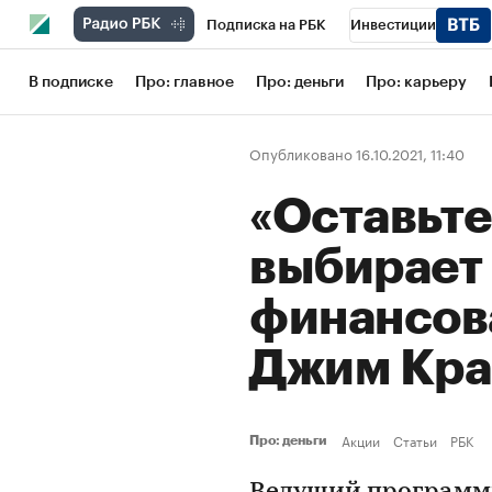
Подписка на РБК
Инвестиции
Школа управления РБК
РБК Образов
В подписке
Про: главное
Про: деньги
Про: карьеру
РБК Бизнес-среда
Дискуссионный кл
Опубликовано 16.10.2021, 11:40
Конференции СПб
Спецпроекты
«Оставьте
Рынок наличной валюты
выбирает
финансов
Джим Кр
Акции
Статьи
РБК
Про: деньги