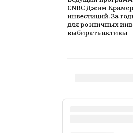
Ведущий программ
CNBC Джим Крамер 
инвестиций. За го
для розничных инве
выбирать активы