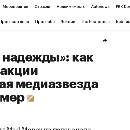
Мероприятия
Отрасли
Недвижимость
Autonews
РБК Ко
ание
РБК Курсы
РБК Life
Тренды
Визионеры
Националь
Про: свое дело
Про: себя
Лекции
The Economist
Библи
уб
Исследования
Кредитные рейтинги
Франшизы
Газета
Проверка контрагентов
Политика
Экономика
Бизнес
Техн
 надежды»: как
 акции
ая медиазвезда
амер