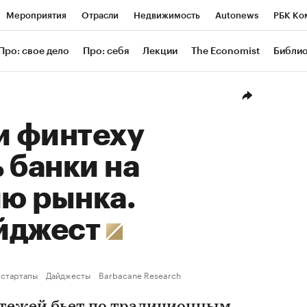
Мероприятия
Отрасли
Недвижимость
Autonews
РБК Ко
ание
РБК Курсы
РБК Life
Тренды
Визионеры
Националь
Про: свое дело
Про: себя
Лекции
The Economist
Библи
уб
Исследования
Кредитные рейтинги
Франшизы
Газета
Проверка контрагентов
Политика
Экономика
Бизнес
Техн
и финтеху
 банки на
ю рынка.
йджест
 стартапы
Дайджесты
Barbacane Research