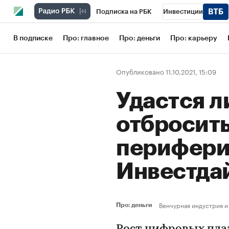
Подписка на РБК
Инвестиции
Школа управления РБК
РБК Образов
В подписке
Про: главное
Про: деньги
Про: карьеру
РБК Бизнес-среда
Дискуссионный кл
Опубликовано 11.10.2021, 15:09
Конференции СПб
Спецпроекты
Удастся л
Рынок наличной валюты
отбросить
перифери
Инвестда
Венчурная индустрия и
Про: деньги