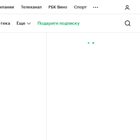
...
мпании
Телеканал
РБК Вино
Спорт
ные проекты
Город
Стиль
Крипто
отека
Еще
Подарите подписку
Спецпроекты СПб
ологии и медиа
Финансы