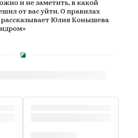
жно и не заметить, в какой
шил от вас уйти. О правилах
а рассказывает Юлия Конышева
индром»