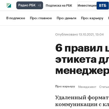
Подписка на РБК
Инвестиции
Школа управления РБК
РБК Образов
В подписке
Про: главное
Про: деньги
Про: карьеру
РБК Бизнес-среда
Дискуссионный кл
Опубликовано 13.10.2021, 13:04
Конференции СПб
Спецпроекты
6 правил
Рынок наличной валюты
этикета д
менедже
Менеджмент
Статьи
Про: карьеру
Удаленный формат 
коммуникации с кл