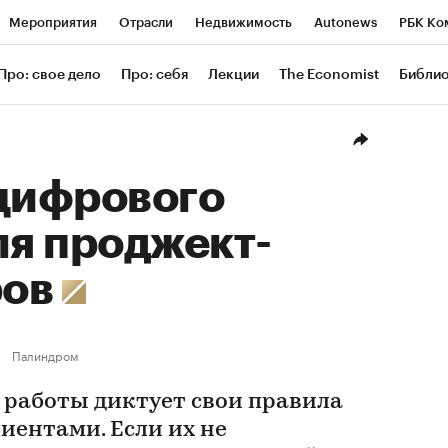
Мероприятия
Отрасли
Недвижимость
Autonews
РБК Ко
ание
РБК Курсы
РБК Life
Тренды
Визионеры
Националь
Про: свое дело
Про: себя
Лекции
The Economist
Библи
уб
Исследования
Кредитные рейтинги
Франшизы
Газета
Проверка контрагентов
Политика
Экономика
Бизнес
Техн
 цифрового
ля проджект-
ров
Палиндром
работы диктует свои правила
иентами. Если их не