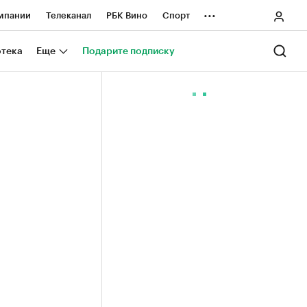
...
мпании
Телеканал
РБК Вино
Спорт
ные проекты
Город
Стиль
Крипто
отека
Еще
Подарите подписку
Спецпроекты СПб
ологии и медиа
Финансы