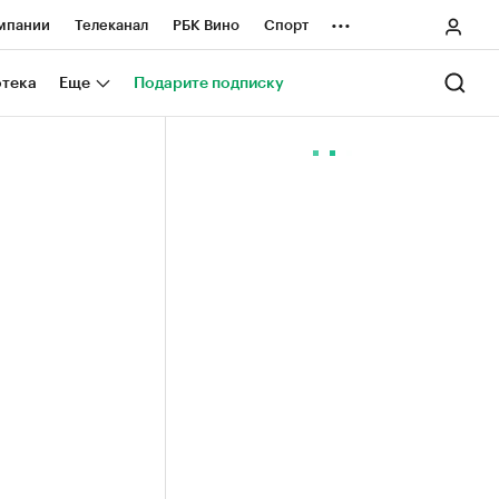
...
мпании
Телеканал
РБК Вино
Спорт
ные проекты
Город
Стиль
Крипто
отека
Еще
Подарите подписку
Спецпроекты СПб
ологии и медиа
Финансы