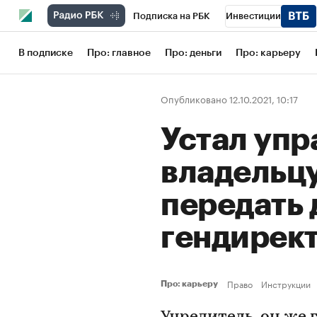
Подписка на РБК
Инвестиции
Школа управления РБК
РБК Образов
В подписке
Про: главное
Про: деньги
Про: карьеру
РБК Бизнес-среда
Дискуссионный кл
Опубликовано 12.10.2021, 10:17
Конференции СПб
Спецпроекты
Устал упр
Рынок наличной валюты
владельц
передать 
гендирек
Право
Инструкции
Про: карьеру