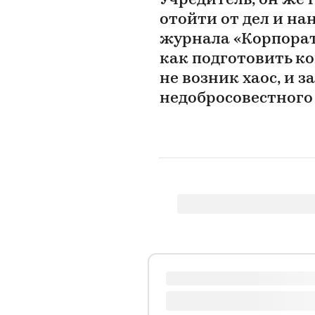
Учредитель, он же 
отойти от дел и на
журнала «Корпора
как подготовить ко
не возник хаос, и з
недобросовестного