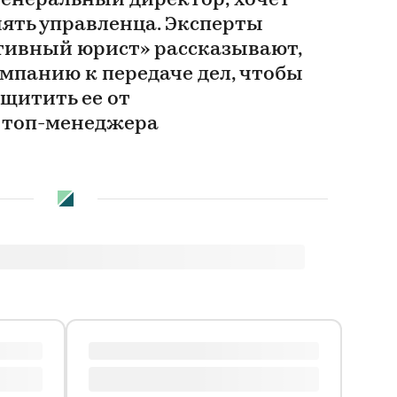
генеральный директор, хочет
нять управленца. Эксперты
тивный юрист» рассказывают,
мпанию к передаче дел, чтобы
ащитить ее от
 топ-менеджера