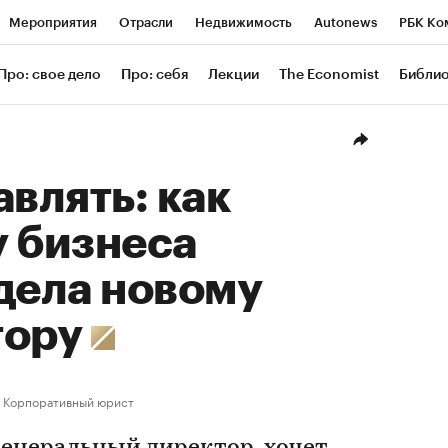
Мероприятия
Отрасли
Недвижимость
Autonews
РБК Ко
ание
РБК Курсы
РБК Life
Тренды
Визионеры
Националь
Про: свое дело
Про: себя
Лекции
The Economist
Библи
уб
Исследования
Кредитные рейтинги
Франшизы
Газета
Проверка контрагентов
Политика
Экономика
Бизнес
Техн
авлять: как
у бизнеса
дела новому
тору
Корпоративный юрист