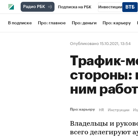
Подписка на РБК
Инвестиции
Школа управления РБК
РБК Образов
В подписке
Про: главное
Про: деньги
Про: карьеру
РБК Бизнес-среда
Дискуссионный кл
Опубликовано 15.10.2021, 13:54
Конференции СПб
Спецпроекты
Трафик-м
Рынок наличной валюты
стороны: г
ним рабо
HR
Инструкции
Из
Про: карьеру
Владельцы и руков
всего делегируют а