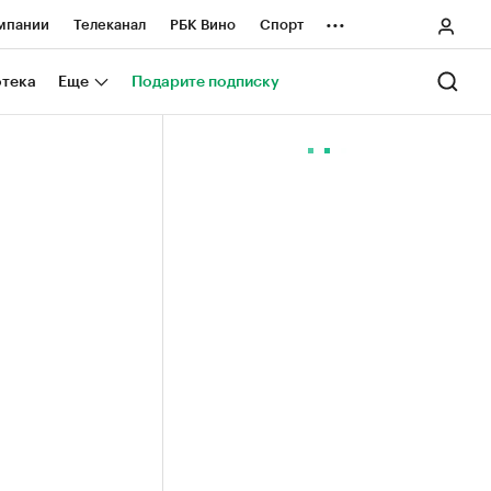
...
мпании
Телеканал
РБК Вино
Спорт
ные проекты
Город
Стиль
Крипто
отека
Еще
Подарите подписку
Спецпроекты СПб
ологии и медиа
Финансы