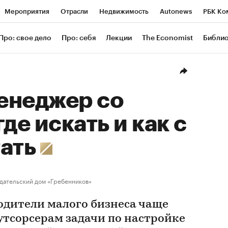
Мероприятия
Отрасли
Недвижимость
Autonews
РБК Ко
ание
РБК Курсы
РБК Life
Тренды
Визионеры
Националь
Про: свое дело
Про: себя
Лекции
The Economist
Библи
уб
Исследования
Кредитные рейтинги
Франшизы
Газета
Проверка контрагентов
Политика
Экономика
Бизнес
Техн
енеджер со
де искать и как с
тать
дательский дом «Гребенников»
одители малого бизнеса чаще
утсорсерам задачи по настройке