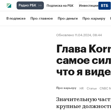
Подписка на РБК
Инвестиции
Школа управления РБК
РБК Образов
В подписке
Про: главное
Про: деньги
Про: карьеру
РБК Бизнес-среда
Дискуссионный кл
Обновлено 11.04.2024, 08:44
Конференции СПб
Спецпроекты
Глава Korn
Рынок наличной валюты
самое си
что я виде
HR
Статьи
CNBC Ma
Про: карьеру
Значительную част
крупные должности