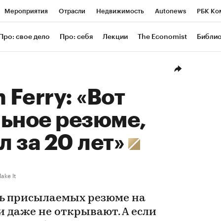
Мероприятия
Отрасли
Недвижимость
Autonews
РБК Ко
ание
РБК Курсы
РБК Life
Тренды
Визионеры
Националь
Про: свое дело
Про: себя
Лекции
The Economist
Библи
уб
Исследования
Кредитные рейтинги
Франшизы
Газета
Проверка контрагентов
Политика
Экономика
Бизнес
Техн
 Ferry: «Вот
льное резюме,
л за 20 лет»
ke It
ь присылаемых резюме на
 даже не открывают. А если