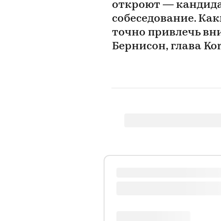
откроют — кандида
собеседование. Ка
точно привлечь вн
Бернисон, глава Kor