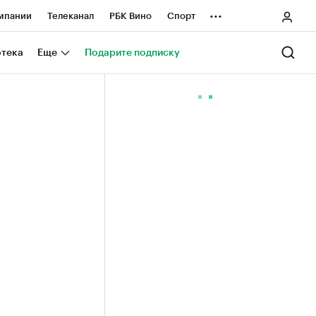
...
мпании
Телеканал
РБК Вино
Спорт
ные проекты
Город
Стиль
Крипто
отека
Еще
Подарите подписку
Спецпроекты СПб
ологии и медиа
Финансы