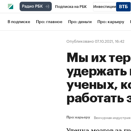
Подписка на РБК
Инвестиции
Школа управления РБК
РБК Образов
В подписке
Про: главное
Про: деньги
Про: карьеру
РБК Бизнес-среда
Дискуссионный кл
Опубликовано 07.10.2021, 16:42
Конференции СПб
Спецпроекты
Мы их тер
Рынок наличной валюты
удержать
ученых, к
работать 
Венчурная индустрия
Про: карьеру