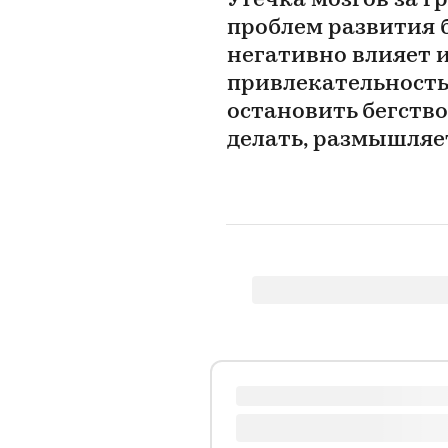
Утечка мозгов за г
проблем развития б
негативно влияет 
привлекательность
остановить бегств
делать, размышляе