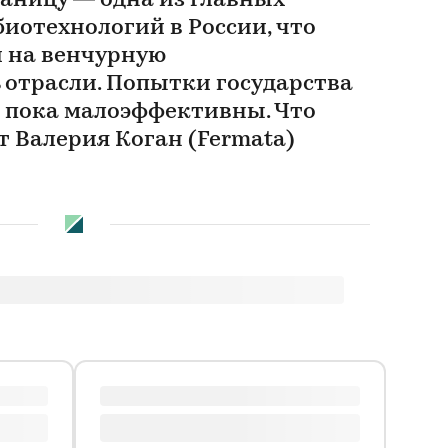
раницу — одна из главных
иотехнологий в России, что
и на венчурную
 отрасли. Попытки государства
о пока малоэффективны. Что
т Валерия Коган (Fermata)