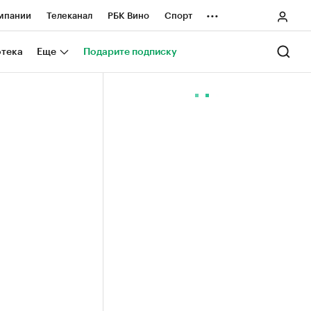
...
мпании
Телеканал
РБК Вино
Спорт
ные проекты
Город
Стиль
Крипто
отека
Еще
Подарите подписку
Спецпроекты СПб
ологии и медиа
Финансы