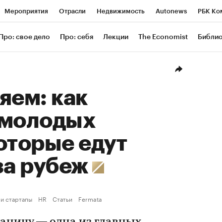
Мероприятия
Отрасли
Недвижимость
Autonews
РБК Ко
ание
РБК Курсы
РБК Life
Тренды
Визионеры
Националь
Про: свое дело
Про: себя
Лекции
The Economist
Библи
уб
Исследования
Кредитные рейтинги
Франшизы
Газета
Проверка контрагентов
Политика
Экономика
Бизнес
Техн
яем: как
 молодых
оторые едут
за рубеж
 и стартапы
HR
Статьи
Fermata