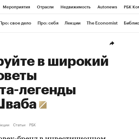
Мероприятия
Отрасли
Недвижимость
Autonews
РБК Ко
ание
РБК Курсы
РБК Life
Тренды
Визионеры
Националь
Про: свое дело
Про: себя
Лекции
The Economist
Библи
уб
Исследования
Кредитные рейтинги
Франшизы
Газета
Проверка контрагентов
Политика
Экономика
Бизнес
Техн
руйте в широкий
оветы
та-легенды
Шваба
Акции
Статьи
РБК