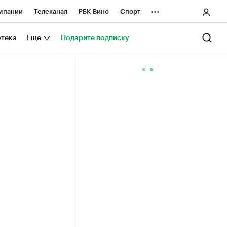
...
мпании
Телеканал
РБК Вино
Спорт
ные проекты
Город
Стиль
Крипто
отека
Еще
Подарите подписку
Спецпроекты СПб
ологии и медиа
Финансы