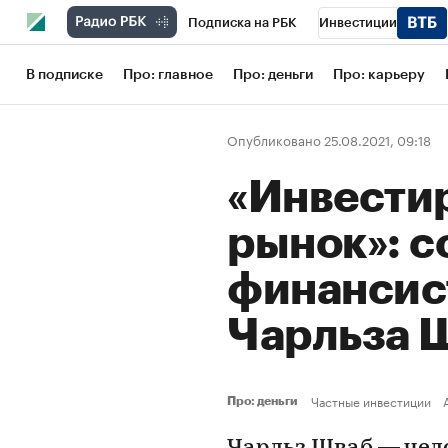
Подписка на РБК
Инвестиции
Школа управления РБК
РБК Образов
В подписке
Про: главное
Про: деньги
Про: карьеру
РБК Бизнес-среда
Дискуссионный кл
Опубликовано 25.08.2021, 09:18
Конференции СПб
Спецпроекты
«Инвести
Рынок наличной валюты
рынок»: с
финансис
Чарльза 
Частные инвестиции
Про: деньги