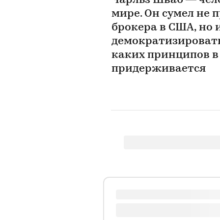
Чарльз Шваб — чел
мире. Он сумел не 
брокера в США, но
демократизировать
каких принципов в
придерживается