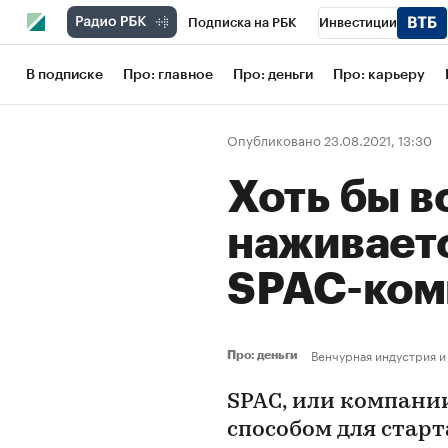
Подписка на РБК
Инвестиции
Школа управления РБК
РБК Образов
В подписке
Про: главное
Про: деньги
Про: карьеру
РБК Бизнес-среда
Дискуссионный кл
Опубликовано 23.08.2021, 13:30
Конференции СПб
Спецпроекты
Хоть бы в
Рынок наличной валюты
наживаетс
SPAC-ком
Венчурная индустрия и
Про: деньги
SPAC, или компани
способом для старт