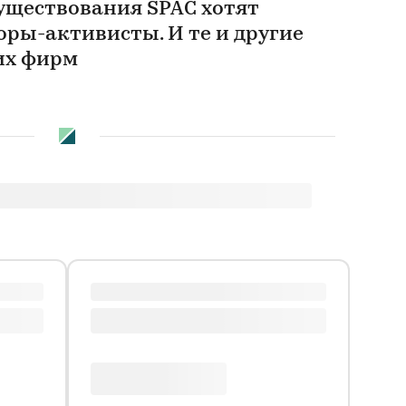
существования SPAC хотят
оры-активисты. И те и другие
ких фирм