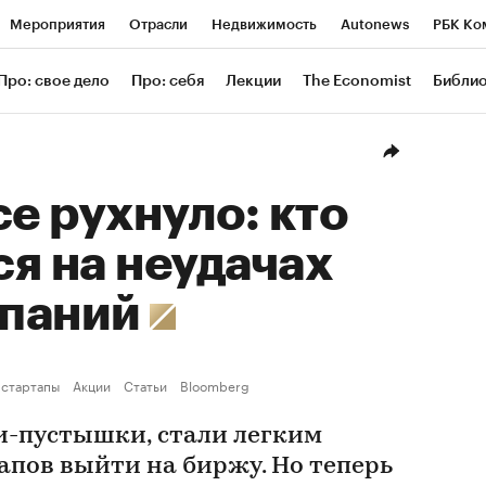
Мероприятия
Отрасли
Недвижимость
Autonews
РБК Ко
ание
РБК Курсы
РБК Life
Тренды
Визионеры
Националь
Про: свое дело
Про: себя
Лекции
The Economist
Библи
уб
Исследования
Кредитные рейтинги
Франшизы
Газета
Проверка контрагентов
Политика
Экономика
Бизнес
Техн
се рухнуло: кто
я на неудачах
паний
 стартапы
Акции
Статьи
Bloomberg
и-пустышки, стали легким
апов выйти на биржу. Но теперь