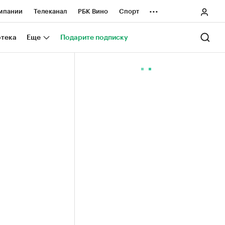
...
мпании
Телеканал
РБК Вино
Спорт
ные проекты
Город
Стиль
Крипто
отека
Еще
Подарите подписку
Спецпроекты СПб
ологии и медиа
Финансы