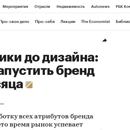
Мероприятия
Отрасли
Недвижимость
Autonews
РБК Ко
ание
РБК Курсы
РБК Life
Тренды
Визионеры
Националь
Про: свое дело
Про: себя
Лекции
The Economist
Библи
уб
Исследования
Кредитные рейтинги
Франшизы
Газета
Проверка контрагентов
Политика
Экономика
Бизнес
Техн
ики до дизайна:
апустить бренд
сяца
ма
ботку всех атрибутов бренда
 это время рынок успевает