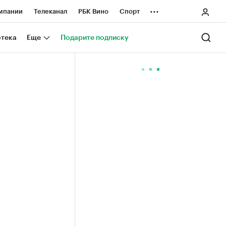
...
мпании
Телеканал
РБК Вино
Спорт
ные проекты
Город
Стиль
Крипто
отека
Еще
Подарите подписку
Спецпроекты СПб
ологии и медиа
Финансы