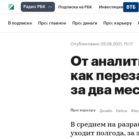
Подписка на РБК
Инвестиции
Школа управления РБК
РБК Образов
В подписке
Про: главное
Про: деньги
Про: карьеру
РБК Бизнес-среда
Дискуссионный кл
Опубликовано 05.08.2021, 15:17
Конференции СПб
Спецпроекты
От аналит
Рынок наличной валюты
как перез
за два ме
Дизайн
Кейсы
Фер
Про: карьеру
В среднем на разра
уходит полгода, за