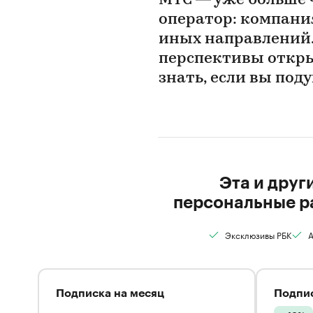
МТС — уже больше 
оператор: компания
иных направлений.
перспективы откры
знать, если вы под
Эта и друг
персональные р
Эксклюзивы РБК
А
Подписка на месяц
Подпис