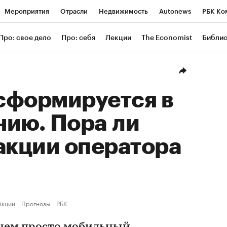
Мероприятия
Отрасли
Недвижимость
Autonews
РБК Ко
ание
РБК Курсы
РБК Life
Тренды
Визионеры
Националь
Про: свое дело
Про: себя
Лекции
The Economist
Библи
уб
Исследования
Кредитные рейтинги
Франшизы
Газета
Проверка контрагентов
Политика
Экономика
Бизнес
Техн
сформируется в
нию. Пора ли
акции оператора
Акции
Прогнозы
РБК