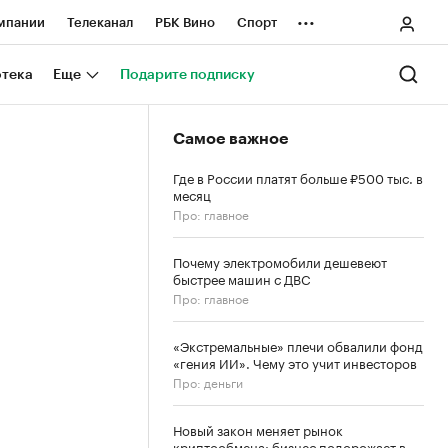
...
мпании
Телеканал
РБК Вино
Спорт
ные проекты
Город
Стиль
Крипто
отека
Еще
Подарите подписку
Спецпроекты СПб
Самое важное
ологии и медиа
Финансы
Где в России платят больше ₽500 тыс. в
месяц
Про: главное
Почему электромобили дешевеют
быстрее машин с ДВС
Про: главное
«Экстремальные» плечи обвалили фонд
«гения ИИ». Чему это учит инвесторов
Про: деньги
Новый закон меняет рынок
криптообмена: бизнес подорожает в