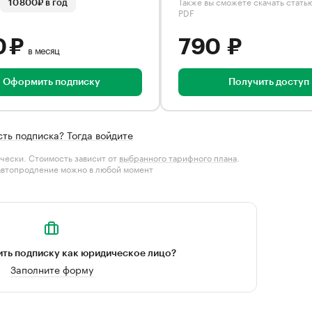
Также вы сможете скачать стать
10 800₽ в год
PDF
0 ₽
790 ₽
в месяц
Оформить подписку
Получить доступ
сть подписка? Тогда войдите
чески. Стоимость зависит от
выбранного тарифного плана
.
автопродление можно в любой момент
ть подписку как юридическое лицо?
Заполните форму