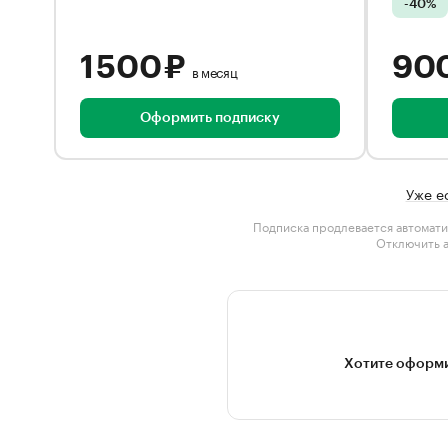
-40%
1 500 ₽
90
в месяц
Оформить подписку
Уже е
Подписка продлевается автомати
Отключить 
Хотите оформи