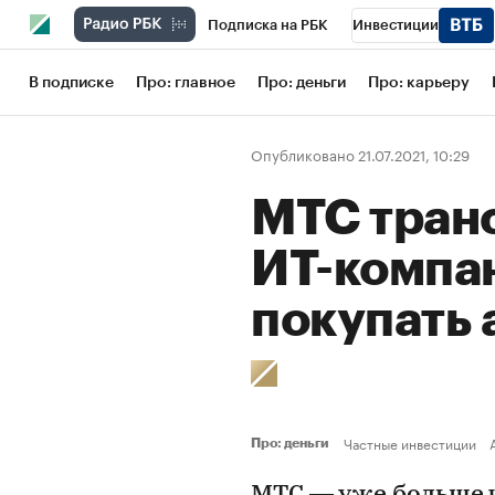
Подписка на РБК
Инвестиции
Школа управления РБК
РБК Образов
В подписке
Про: главное
Про: деньги
Про: карьеру
РБК Бизнес-среда
Дискуссионный кл
Опубликовано 21.07.2021, 10:29
Конференции СПб
Спецпроекты
МТС тран
Рынок наличной валюты
ИТ-компа
покупать 
Частные инвестиции
Про: деньги