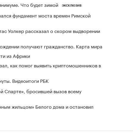
инимуме. Что будет зимой
ЭКСКЛЮЗИВ
зался фундамент моста времен Римской
ас Уолкер рассказал о скором выдворении
 рождении получают гражданство. Карта мира
йти из Африки
ал, как помог выявить криптомошенников в
нуты. Видеоитоги РБК
ой Спарте», бросившей вызов всему
нным жильцом» Белого дома и остановил