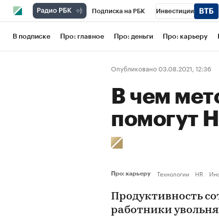
Подписка на РБК
Инвестиции
Школа управления РБК
РБК Образов
В подписке
Про: главное
Про: деньги
Про: карьеру
РБК Бизнес-среда
Дискуссионный кл
Опубликовано 03.08.2021, 12:36
Конференции СПб
Спецпроекты
В чем мет
Рынок наличной валюты
помогут 
Технологии
HR
Ин
Про: карьеру
Продуктивность со
работники увольня