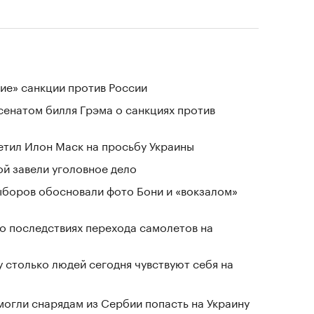
ие» санкции против России
сенатом билля Грэма о санкциях против
тветил Илон Маск на просьбу Украины
й завели уголовное дело
выборов обосновали фото Бони и «вокзалом»
о последствиях перехода самолетов на
у столько людей сегодня чувствуют себя на
могли снарядам из Сербии попасть на Украину