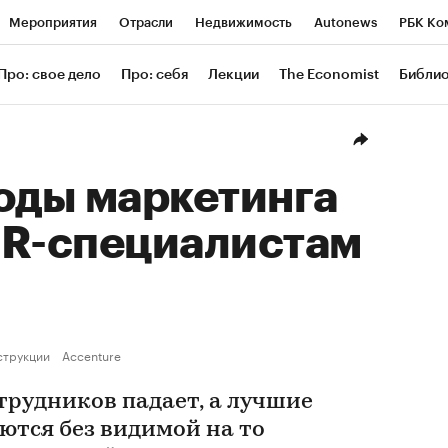
Мероприятия
Отрасли
Недвижимость
Autonews
РБК Ко
ание
РБК Курсы
РБК Life
Тренды
Визионеры
Националь
Про: свое дело
Про: себя
Лекции
The Economist
Библи
уб
Исследования
Кредитные рейтинги
Франшизы
Газета
Проверка контрагентов
Политика
Экономика
Бизнес
Техн
оды маркетинга
HR-специалистам
струкции
Accenture
трудников падает, а лучшие
ются без видимой на то