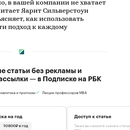
, в вашей компании не хватает
читает Яарит Сильверстоун
ъясняет, как использовать
ти подход к каждому
ие статьи без рекламы и
ассылки — в Подписке на РБК
налитика и прогнозы
Лекции профессоров MBA
ка на год
Доступ к статье
Также вы сможете скачать стать
10 800₽ в год
PDF