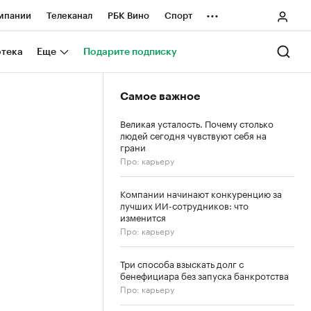
...
мпании
Телеканал
РБК Вино
Спорт
ные проекты
Город
Стиль
Крипто
отека
Еще
Подарите подписку
Спецпроекты СПб
Самое важное
ологии и медиа
Финансы
Великая усталость. Почему столько
людей сегодня чувствуют себя на
грани
Про: карьеру
Компании начинают конкуренцию за
лучших ИИ-сотрудников: что
изменится
Про: карьеру
Три способа взыскать долг с
бенефициара без запуска банкротства
Про: карьеру