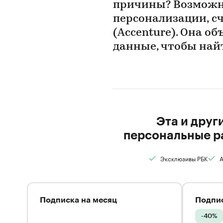
причины? Возможно
персонализации, с
(Accenture). Она об
данные, чтобы най
Эта и друг
персональные р
Эксклюзивы РБК
А
Подписка на месяц
Подпис
-40%