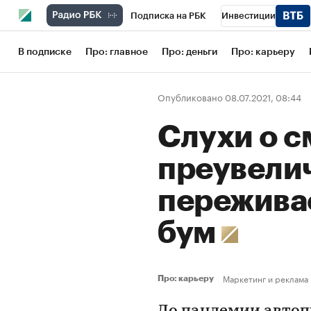
Подписка на РБК
Инвестиции
Школа управления РБК
РБК Образов
В подписке
Про: главное
Про: деньги
Про: карьеру
РБК Бизнес-среда
Дискуссионный кл
Опубликовано 08.07.2021, 08:44
Конференции СПб
Спецпроекты
Слухи о с
Рынок наличной валюты
преувели
пережива
бум
Маркетинг и реклама
Про: карьеру