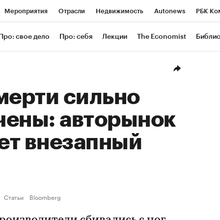
Мероприятия
Отрасли
Недвижимость
Autonews
РБК Ко
ание
РБК Курсы
РБК Life
Тренды
Визионеры
Националь
Про: свое дело
Про: себя
Лекции
The Economist
Библи
уб
Исследования
Кредитные рейтинги
Франшизы
Газета
Проверка контрагентов
Политика
Экономика
Бизнес
Техн
мерти сильно
чены: авторынок
ет внезапный
Статьи
Bloomberg