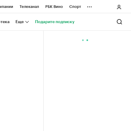
...
мпании
Телеканал
РБК Вино
Спорт
ные проекты
Город
Стиль
Крипто
отека
Еще
Подарите подписку
Спецпроекты СПб
ологии и медиа
Финансы