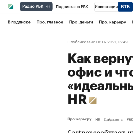
Подписка на РБК
Инвестиции
Школа управления РБК
РБК Образов
В подписке
Про: главное
Про: деньги
Про: карьеру
РБК Бизнес-среда
Дискуссионный кл
Опубликовано 06.07.2021, 16:49
Конференции СПб
Спецпроекты
Как верну
Рынок наличной валюты
офис и чт
«идеальн
HR
HR
Дайджесты
РБК
Про: карьеру