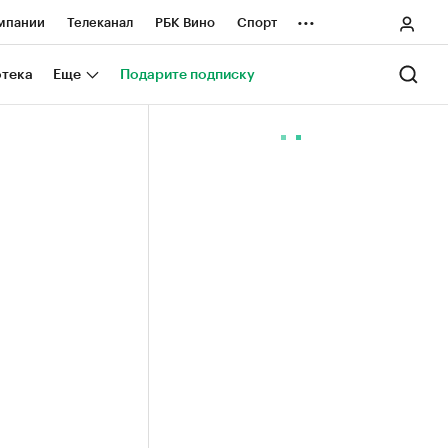
...
мпании
Телеканал
РБК Вино
Спорт
ные проекты
Город
Стиль
Крипто
отека
Еще
Подарите подписку
Спецпроекты СПб
ологии и медиа
Финансы