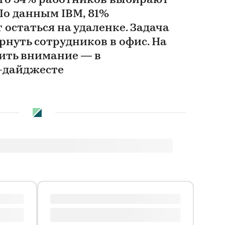
 что 54% работников выбирают
По данным IBM, 81%
 остаться на удаленке. Задача
рнуть сотрудников в офис. На
тить внимание — в
-дайджесте