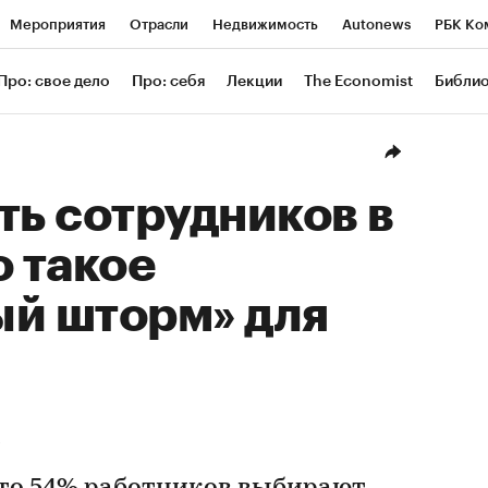
Мероприятия
Отрасли
Недвижимость
Autonews
РБК Ко
ание
РБК Курсы
РБК Life
Тренды
Визионеры
Националь
Про: свое дело
Про: себя
Лекции
The Economist
Библи
уб
Исследования
Кредитные рейтинги
Франшизы
Газета
Проверка контрагентов
Политика
Экономика
Бизнес
Техн
ть сотрудников в
о такое
ый шторм» для