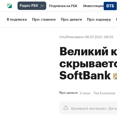
Подписка на РБК
Инвестиции
Школа управления РБК
РБК Образов
В подписке
Про: главное
Про: деньги
Про: карьеру
РБК Бизнес-среда
Дискуссионный кл
Опубликовано 06.07.2021, 08:55
Конференции СПб
Спецпроекты
Великий к
Рынок наличной валюты
скрываетс
SoftBank
Статьи
The Economist
Про: деньги
Архивный материал. Дата