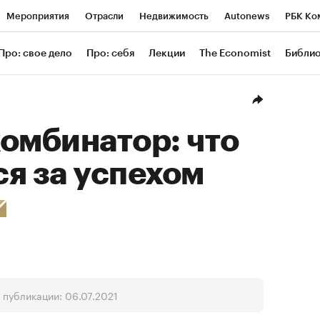
Мероприятия
Отрасли
Недвижимость
Autonews
РБК Ко
ание
РБК Курсы
РБК Life
Тренды
Визионеры
Националь
Про: свое дело
Про: себя
Лекции
The Economist
Библи
уб
Исследования
Кредитные рейтинги
Франшизы
Газета
Проверка контрагентов
Политика
Экономика
Бизнес
Техн
омбинатор: что
я за успехом
 публикации: 06.07.2021