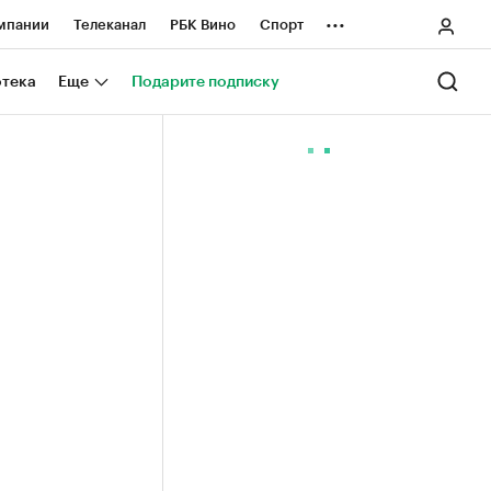
...
мпании
Телеканал
РБК Вино
Спорт
ные проекты
Город
Стиль
Крипто
отека
Еще
Подарите подписку
Спецпроекты СПб
ологии и медиа
Финансы