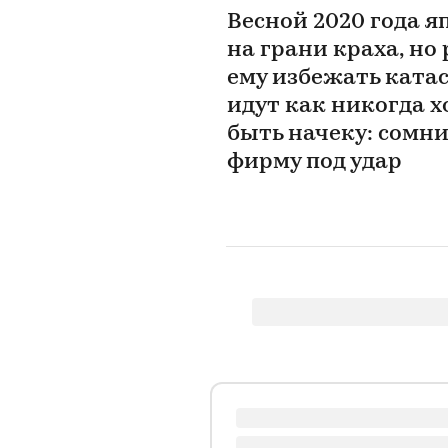
Весной 2020 года я
на грани краха, но
ему избежать катас
идут как никогда 
быть начеку: сомн
фирму под удар