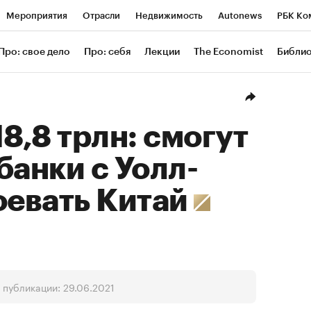
Мероприятия
Отрасли
Недвижимость
Autonews
РБК Ко
ание
РБК Курсы
РБК Life
Тренды
Визионеры
Националь
Про: свое дело
Про: себя
Лекции
The Economist
Библи
уб
Исследования
Кредитные рейтинги
Франшизы
Газета
Проверка контрагентов
Политика
Экономика
Бизнес
Техн
18,8 трлн: смогут
банки с Уолл-
оевать Китай
 публикации: 29.06.2021