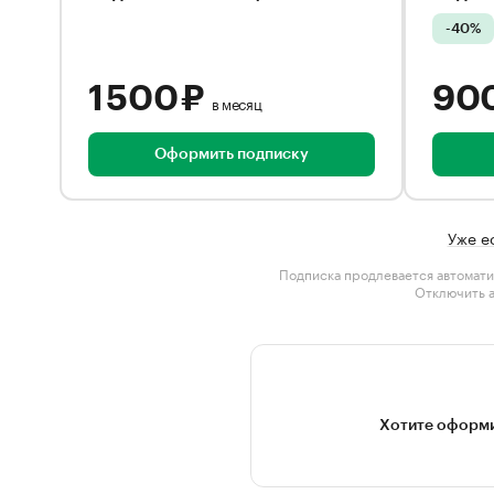
-40%
1 500 ₽
90
в месяц
Оформить подписку
Уже е
Подписка продлевается автомати
Отключить 
Хотите оформи