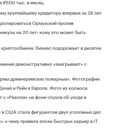
е ₽500 тыс. в месяц
му крупнейшему кредитору впервые за 28 лет
нтролироваться Ормузский пролив
никулы на 20 лет: кому это может быть
 криптообмена: бизнес подорожает в десятки
рмения демонстративно «заигрывает» с
зармы древнеримских пожарных». Фотографии
Дунай и Рейн в Европе. Фото из космоса
 с «Реалом» на фоне слухов об уходе в
 в США стала фигурантом двух уголовных дел
: к чему привела эпоха быстрых карьер в IT