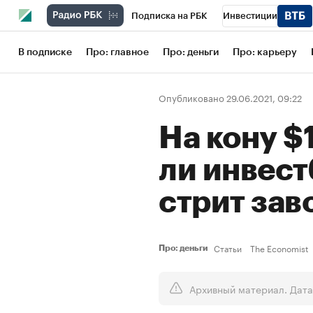
Подписка на РБК
Инвестиции
Школа управления РБК
РБК Образов
В подписке
Про: главное
Про: деньги
Про: карьеру
РБК Бизнес-среда
Дискуссионный кл
Опубликовано 29.06.2021, 09:22
Конференции СПб
Спецпроекты
На кону $
Рынок наличной валюты
ли инвест
стрит зав
Статьи
The Economist
Про: деньги
Архивный материал. Дата