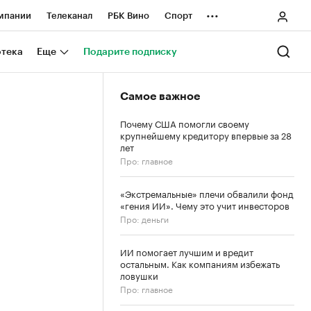
...
мпании
Телеканал
РБК Вино
Спорт
ные проекты
Город
Стиль
Крипто
отека
Еще
Подарите подписку
Спецпроекты СПб
Самое важное
ологии и медиа
Финансы
Почему США помогли своему
крупнейшему кредитору впервые за 28
лет
Про: главное
«Экстремальные» плечи обвалили фонд
«гения ИИ». Чему это учит инвесторов
Про: деньги
ИИ помогает лучшим и вредит
остальным. Как компаниям избежать
ловушки
Про: главное