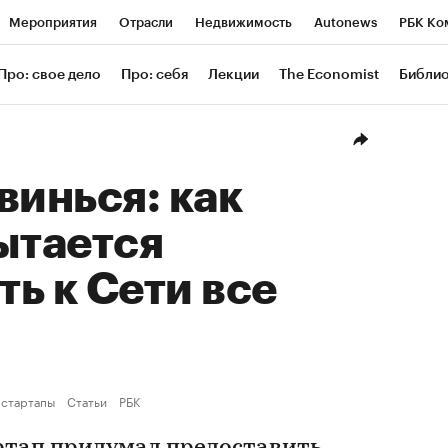
Мероприятия
Отрасли
Недвижимость
Autonews
РБК Ко
ание
РБК Курсы
РБК Life
Тренды
Визионеры
Националь
Про: свое дело
Про: себя
Лекции
The Economist
Библи
уб
Исследования
Кредитные рейтинги
Франшизы
Газета
Проверка контрагентов
Политика
Экономика
Бизнес
Техн
винься: как
ытается
ь к Сети все
 стартапы
Статьи
РБК