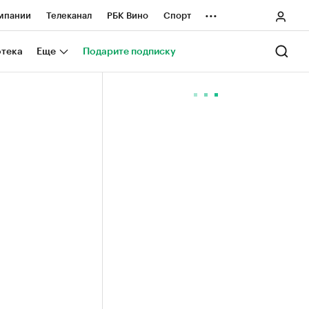
...
мпании
Телеканал
РБК Вино
Спорт
ные проекты
Город
Стиль
Крипто
отека
Еще
Подарите подписку
Спецпроекты СПб
ологии и медиа
Финансы