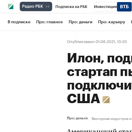
Подписка на РБК
Инвестиции
Школа управления РБК
РБК Образов
В подписке
Про: главное
Про: деньги
Про: карьеру
РБК Бизнес-среда
Дискуссионный кл
Опубликовано 01.06.2021, 10:20
Конференции СПб
Спецпроекты
Илон, под
Рынок наличной валюты
стартап п
подключит
США
Венчурная индустрия и
Про: деньги