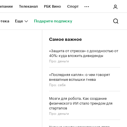
...
мпании
Телеканал
РБК Вино
Спорт
ные проекты
Город
Стиль
Крипто
отека
Еще
Подарите подписку
Спецпроекты СПб
Самое важное
ологии и медиа
Финансы
«Защита от стресса» с доходностью от
40%: куда вложить дивиденды
Про: деньги
«Последняя капля»: о чем говорят
внезапные вспышки гнева
Про: себя
Мозги для робота. Как создание
физического ИИ стало трендом для
стартапов
Про: деньги
Ученые нашли неожиданную связь