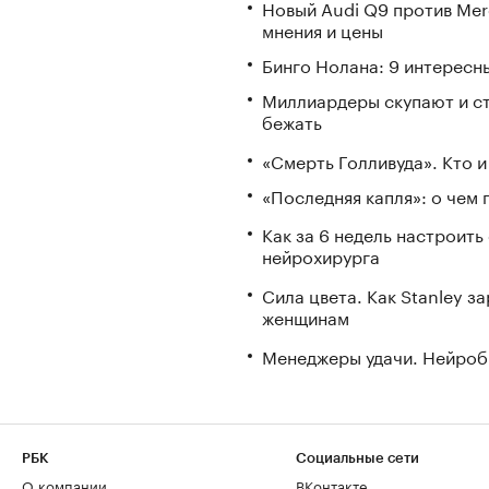
Новый Audi Q9 против Mer
мнения и цены
Бинго Нолана: 9 интересн
Миллиардеры скупают и стр
бежать
«Смерть Голливуда». Кто и
«Последняя капля»: о чем 
Как за 6 недель настроить
нейрохирурга
Сила цвета. Как Stanley 
женщинам
Менеджеры удачи. Нейроб
РБК
Социальные сети
О компании
ВКонтакте