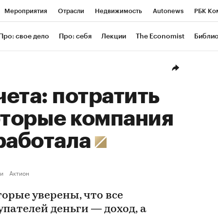
Мероприятия
Отрасли
Недвижимость
Autonews
РБК Ко
ание
РБК Курсы
РБК Life
Тренды
Визионеры
Националь
Про: свое дело
Про: себя
Лекции
The Economist
Библи
уб
Исследования
Кредитные рейтинги
Франшизы
Газета
Проверка контрагентов
Политика
Экономика
Бизнес
Техн
ета: потратить
оторые компания
работала
и
Актион
торые уверены, что все
пателей деньги — доход, а