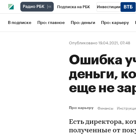
Подписка на РБК
Инвестиции
Школа управления РБК
РБК Образов
В подписке
Про: главное
Про: деньги
Про: карьеру
РБК Бизнес-среда
Дискуссионный кл
Опубликовано 19.04.2021, 07:48
Конференции СПб
Спецпроекты
Ошибка уч
Рынок наличной валюты
деньги, к
еще не за
Финансы
Инструкци
Про: карьеру
Есть директора, ко
полученные от поку