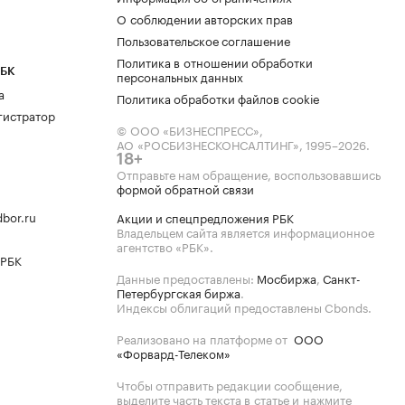
О соблюдении авторских прав
Пользовательское соглашение
Политика в отношении обработки
РБК
персональных данных
а
Политика обработки файлов cookie
гистратор
© ООО «БИЗНЕСПРЕСС»,
АО «РОСБИЗНЕСКОНСАЛТИНГ»,
1995–2026
.
18+
Отправьте нам обращение, воспользовавшись
формой обратной связи
bor.ru
Акции и спецпредложения РБК
Владельцем сайта является информационное
агентство «РБК».
 РБК
Данные предоставлены:
Мосбиржа
,
Санкт-
Петербургская биржа
.
Индексы облигаций предоставлены Cbonds.
Реализовано на платформе от
ООО
«Форвард-Телеком»
Чтобы отправить редакции сообщение,
выделите часть текста в статье и нажмите