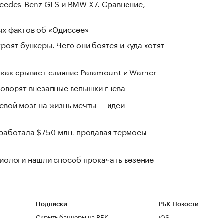
cedes-Benz GLS и BMW X7. Сравнение,
ых фактов об «Одиссее»
оят бункеры. Чего они боятся и куда хотят
 как срывает слияние Paramount и Warner
говорят внезапные вспышки гнева
 свой мозг на жизнь мечты — идеи
заработала $750 млн, продавая термосы
иологи нашли способ прокачать везение
Подписки
РБК Новости
Скрыть баннеры на РБК
iOS