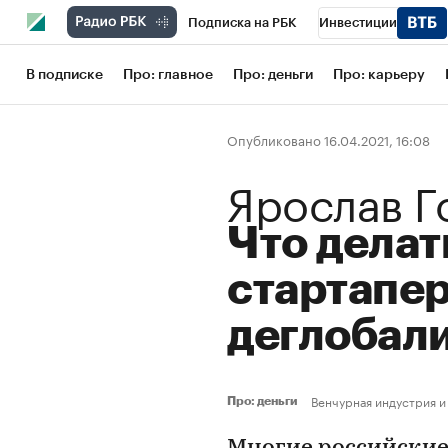
Подписка на РБК
Инвестиции
Школа управления РБК
РБК Образов
В подписке
Про: главное
Про: деньги
Про: карьеру
РБК Бизнес-среда
Дискуссионный кл
Опубликовано 16.04.2021, 16:08
Конференции СПб
Спецпроекты
Ярослав Г
Рынок наличной валюты
Что делат
стартапер
деглобал
Венчурная индустрия и
Про: деньги