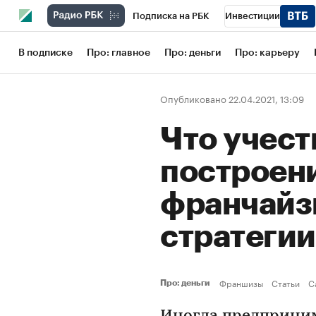
Подписка на РБК
Инвестиции
Школа управления РБК
РБК Образов
В подписке
Про: главное
Про: деньги
Про: карьеру
РБК Бизнес-среда
Дискуссионный кл
Опубликовано 22.04.2021, 13:09
Конференции СПб
Спецпроекты
Что учест
Рынок наличной валюты
построен
франчайз
стратегии
Франшизы
Статьи
С
Про: деньги