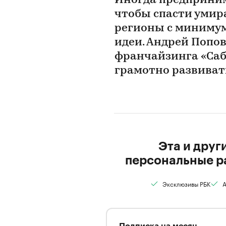
Иногда предприни
чтобы спасти умир
регионы с минимум
идеи. Андрей Попов
франчайзинга «Сабв
грамотно развиват
Эта и друг
персональные р
Эксклюзивы РБК
А