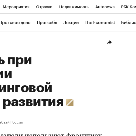
Мероприятия
Отрасли
Недвижимость
Autonews
РБК Ко
ание
РБК Курсы
РБК Life
Тренды
Визионеры
Националь
Про: свое дело
Про: себя
Лекции
The Economist
Библи
уб
Исследования
Кредитные рейтинги
Франшизы
Газета
Проверка контрагентов
Политика
Экономика
Бизнес
Техн
ь при
ии
инговой
 развития
абвэй Россия