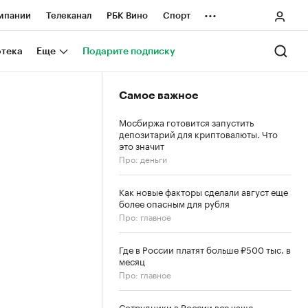
...
мпании
Телеканал
РБК Вино
Спорт
ные проекты
Город
Стиль
Крипто
отека
Еще
Подарите подписку
Спецпроекты СПб
Самое важное
ологии и медиа
Финансы
Мосбиржа готовится запустить
депозитарий для криптовалюты. Что
это значит
Про: деньги
Как новые факторы сделали август еще
более опасным для рубля
Про: главное
Где в России платят больше ₽500 тыс. в
месяц
Про: главное
Сотрудники в России все чаще