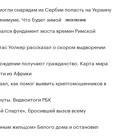
могли снарядам из Сербии попасть на Украину
инимуме. Что будет зимой
ЭКСКЛЮЗИВ
зался фундамент моста времен Римской
ас Уолкер рассказал о скором выдворении
 рождении получают гражданство. Карта мира
йти из Африки
ал, как помог выявить криптомошенников в
нуты. Видеоитоги РБК
ой Спарте», бросившей вызов всему
нным жильцом» Белого дома и остановил