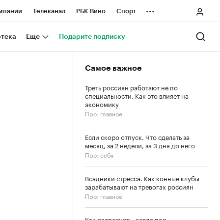
...
мпании
Телеканал
РБК Вино
Спорт
ные проекты
Город
Стиль
Крипто
отека
Еще
Подарите подписку
Спецпроекты СПб
Самое важное
ологии и медиа
Финансы
Треть россиян работают не по
специальности. Как это влияет на
экономику
Про: главное
Если скоро отпуск. Что сделать за
месяц, за 2 недели, за 3 дня до него
Про: себя
Всадники стресса. Как конные клубы
зарабатывают на тревогах россиян
Про: главное
Как распознать, когда под