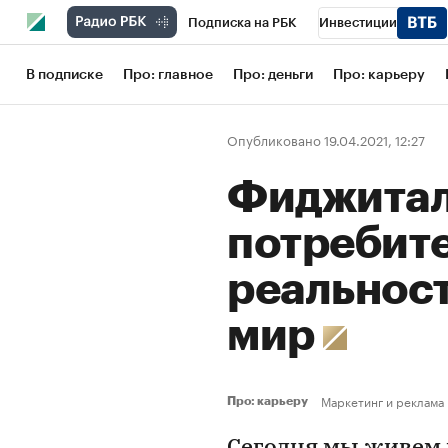
Подписка на РБК
Инвестиции
Школа управления РБК
РБК Образов
В подписке
Про: главное
Про: деньги
Про: карьеру
РБК Бизнес-среда
Дискуссионный кл
Опубликовано 19.04.2021, 12:27
Конференции СПб
Спецпроекты
Фиджитал
Рынок наличной валюты
потребит
реальност
мир
Маркетинг и реклама
Про: карьеру