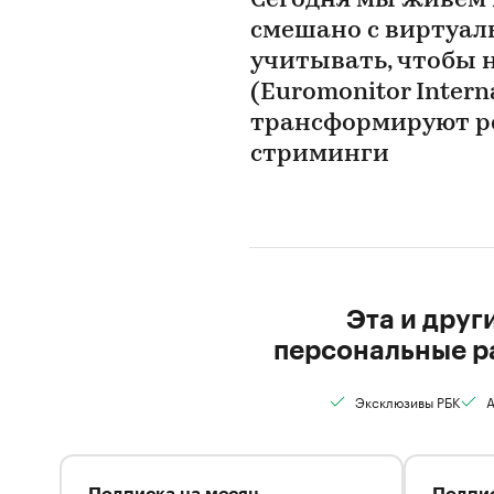
Сегодня мы живем 
смешано с виртуал
учитывать, чтобы н
(Euromonitor Intern
трансформируют рет
стриминги
Эта и друг
персональные р
Эксклюзивы РБК
А