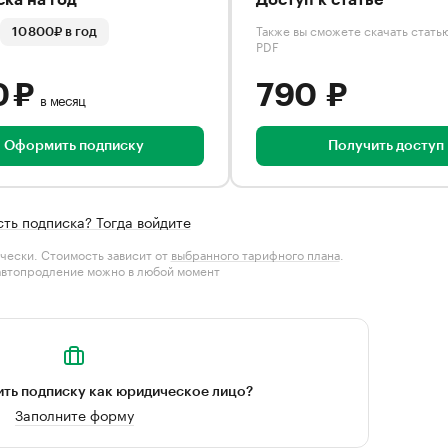
ка на год
Доступ к статье
Также вы сможете скачать стать
10 800₽ в год
PDF
0 ₽
790 ₽
в месяц
Оформить подписку
Получить доступ
сть подписка? Тогда войдите
чески. Стоимость зависит от
выбранного тарифного плана
.
автопродление можно в любой момент
ть подписку как юридическое лицо?
Заполните форму