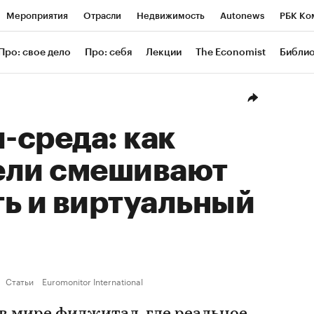
Мероприятия
Отрасли
Недвижимость
Autonews
РБК Ко
ание
РБК Курсы
РБК Life
Тренды
Визионеры
Националь
Про: свое дело
Про: себя
Лекции
The Economist
Библи
уб
Исследования
Кредитные рейтинги
Франшизы
Газета
Проверка контрагентов
Политика
Экономика
Бизнес
Техн
-среда: как
ели смешивают
ь и виртуальный
Статьи
Euromonitor International