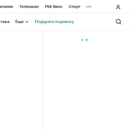
...
мпании
Телеканал
РБК Вино
Спорт
ные проекты
Город
Стиль
Крипто
отека
Еще
Подарите подписку
Спецпроекты СПб
ологии и медиа
Финансы