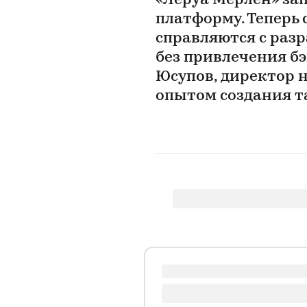
«Леруа Мерлен» за
платформу. Теперь
справляются с раз
без привлечения б
Юсупов, директор н
опытом создания 