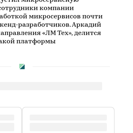
пустил микросервисную
 cотрудники компании
работкой микросервисов почти
экенд-разработчиков. Аркадий
аправления «ЛМ Тех», делится
такой платформы