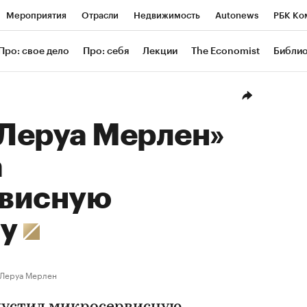
Мероприятия
Отрасли
Недвижимость
Autonews
РБК Ко
ание
РБК Курсы
РБК Life
Тренды
Визионеры
Националь
Про: свое дело
Про: себя
Лекции
The Economist
Библи
уб
Исследования
Кредитные рейтинги
Франшизы
Газета
Проверка контрагентов
Политика
Экономика
Бизнес
Техн
«Леруа Мерлен»
а
висную
му
Леруа Мерлен