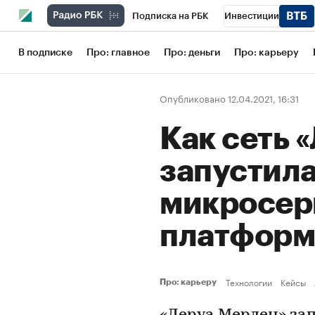
Подписка на РБК
Инвестиции
Школа управления РБК
РБК Образов
В подписке
Про: главное
Про: деньги
Про: карьеру
РБК Бизнес-среда
Дискуссионный кл
Опубликовано 12.04.2021, 16:31
Конференции СПб
Спецпроекты
Как сеть 
Рынок наличной валюты
запустил
микросер
платфор
Технологии
Кейсы
Про: карьеру