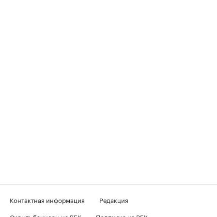
Контактная информация
Редакция
Скрыть баннеры на РБК
Подписка на РБК