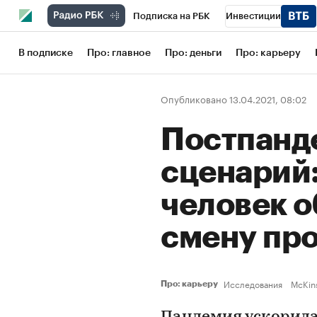
Подписка на РБК
Инвестиции
Школа управления РБК
РБК Образов
В подписке
Про: главное
Про: деньги
Про: карьеру
РБК Бизнес-среда
Дискуссионный кл
Опубликовано 13.04.2021, 08:02
Конференции СПб
Спецпроекты
Постпанд
Рынок наличной валюты
сценарий:
человек о
смену пр
Исследования
McKin
Про: карьеру