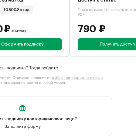
ка на год
Доступ к статье
Также вы сможете скачать стать
10 800₽ в год
PDF
0 ₽
790 ₽
в месяц
Оформить подписку
Получить доступ
сть подписка? Тогда войдите
чески. Стоимость зависит от
выбранного тарифного плана
.
автопродление можно в любой момент
ть подписку как юридическое лицо?
Заполните форму