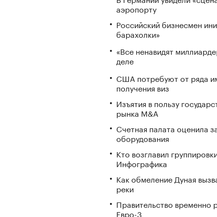
аэропорту
Российский бизнесмен ини
барахолки»
«Все ненавидят миллиарде
деле
США потребуют от ряда им
получения виз
Изъятия в пользу государ
рынка M&A
Счетная палата оценила з
оборудования
Кто возглавил группировки
Инфографика
Как обмеление Дуная вызва
реки
Правительство временно р
Евро-3