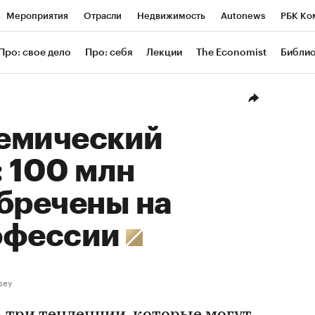
Мероприятия
Отрасли
Недвижимость
Autonews
РБК Ко
ание
РБК Курсы
РБК Life
Тренды
Визионеры
Националь
Про: свое дело
Про: себя
Лекции
The Economist
Библи
уб
Исследования
Кредитные рейтинги
Франшизы
Газета
Проверка контрагентов
Политика
Экономика
Бизнес
Техн
емический
 100 млн
бречены на
офессии
sey