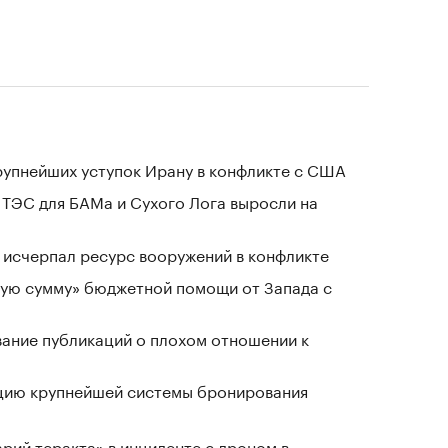
крупнейших уступок Ирану в конфликте с США
 ТЭС для БАМа и Сухого Лога выросли на
в исчерпал ресурс вооружений в конфликте
ную сумму» бюджетной помощи от Запада с
вание публикаций о плохом отношении к
ацию крупнейшей системы бронирования
рий теракта» в инциденте с дроном в