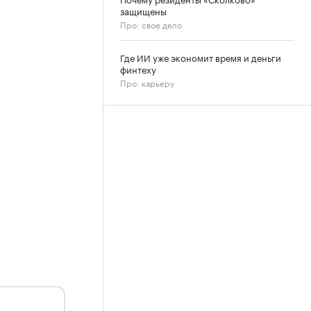
защищены
Про: свое дело
Где ИИ уже экономит время и деньги
финтеху
Про: карьеру