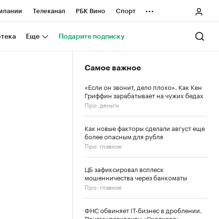
...
мпании
Телеканал
РБК Вино
Спорт
ные проекты
Город
Стиль
Крипто
отека
Еще
Подарите подписку
Спецпроекты СПб
Самое важное
ологии и медиа
Финансы
«Если он звонит, дело плохо». Как Кен
Гриффин зарабатывает на чужих бедах
Про: деньги
Как новые факторы сделали август еще
более опасным для рубля
Про: главное
ЦБ зафиксировал всплеск
мошенничества через банкоматы
Про: главное
ФНС обвиняет IT-бизнес в дроблении.
Почему резиденты «Сколково»