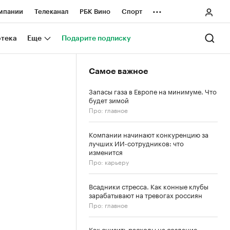
...
мпании
Телеканал
РБК Вино
Спорт
ные проекты
Город
Стиль
Крипто
отека
Еще
Подарите подписку
Спецпроекты СПб
Самое важное
ологии и медиа
Финансы
Запасы газа в Европе на минимуме. Что
будет зимой
Про: главное
Компании начинают конкуренцию за
лучших ИИ-сотрудников: что
изменится
Про: карьеру
Всадники стресса. Как конные клубы
зарабатывают на тревогах россиян
Про: главное
Как снизить расходы на создание