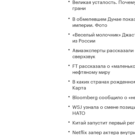
Великая усталость. Почем
грани
В обмелевшем Дунае пока
империи. Фото
«Веселый молочник» Джаст
из России
Авиаэксперты рассказали 
сверхзвук
FT рассказала о «маленьк
нефтяному миру
В каких странах рожденно
Карта
Bloomberg сообщило о «не
WSJ узнала о смене позиц
НАТО
Китай запустит первый ре
Netflix запер актера внут