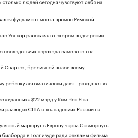
у столько людей сегодня чувствуют себя на
зался фундамент моста времен Римской
ас Уолкер рассказал о скором выдворении
о последствиях перехода самолетов на
ой Спарте», бросившей вызов всему
му ребенку автоматически дают гражданство.
ожиданных» $22 млрд у Ким Чен Ына
ии разведки США о «нападении» России на
гулярный маршрут в Европу через Севморпуть
ри билборда в Голливуде ради рекламы фильма