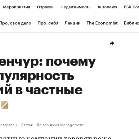
Мероприятия
Отрасли
Недвижимость
Autonews
РБК Ко
ание
РБК Курсы
РБК Life
Тренды
Визионеры
Националь
Про: свое дело
Про: себя
Лекции
The Economist
Библи
уб
Исследования
Кредитные рейтинги
Франшизы
Газета
Проверка контрагентов
Политика
Экономика
Бизнес
Техн
енчур: почему
пулярность
й в частные
и
 стартапы
Статьи
Raison Asset Management