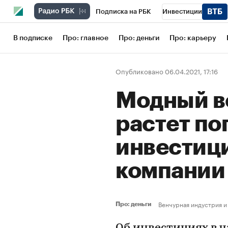
Подписка на РБК
Инвестиции
Школа управления РБК
РБК Образов
В подписке
Про: главное
Про: деньги
Про: карьеру
РБК Бизнес-среда
Дискуссионный кл
Опубликовано 06.04.2021, 17:16
Конференции СПб
Спецпроекты
Модный в
Рынок наличной валюты
растет по
инвестици
компани
Венчурная индустрия и
Про: деньги