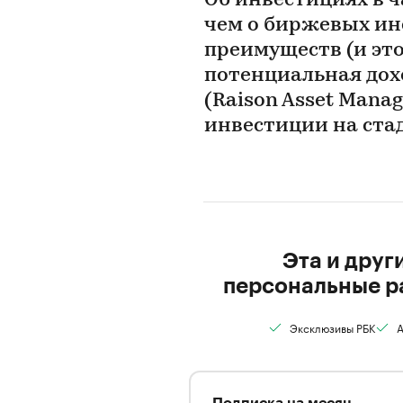
Об инвестициях в 
чем о биржевых инс
преимуществ (и это
потенциальная дох
(Raison Asset Mana
инвестиции на стад
Эта и друг
персональные р
Эксклюзивы РБК
А