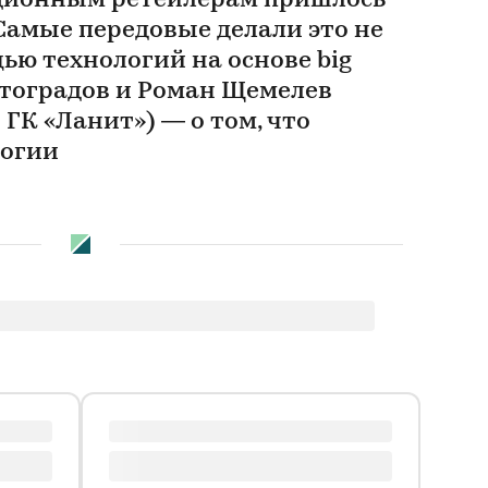
ционным ретейлерам пришлось
Самые передовые делали это не
щью технологий на основе big
ртоградов и Роман Щемелев
 ГК «Ланит») — о том, что
логии