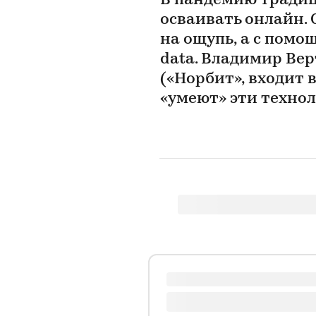
В пандемию тради
осваивать онлайн. 
на ощупь, а с помо
data. Владимир Ве
(«Норбит», входит в
«умеют» эти техно