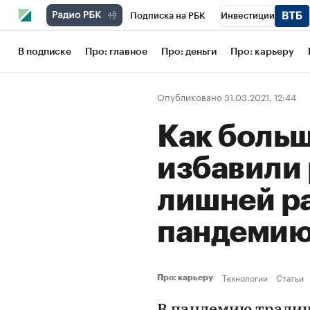
Подписка на РБК
Инвестиции
Школа управления РБК
РБК Образов
В подписке
Про: главное
Про: деньги
Про: карьеру
РБК Бизнес-среда
Дискуссионный кл
Опубликовано 31.03.2021, 12:44
Конференции СПб
Спецпроекты
Как боль
Рынок наличной валюты
избавили 
лишней р
пандеми
Технологии
Статьи
Про: карьеру