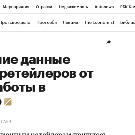
Мероприятия
Отрасли
Недвижимость
Autonews
РБК Ко
ание
РБК Курсы
РБК Life
Тренды
Визионеры
Националь
Про: свое дело
Про: себя
Лекции
The Economist
Библи
уб
Исследования
Кредитные рейтинги
Франшизы
Газета
Проверка контрагентов
Политика
Экономика
Бизнес
Техн
шие данные
ретейлеров от
аботы в
ю
ЛАНИТ