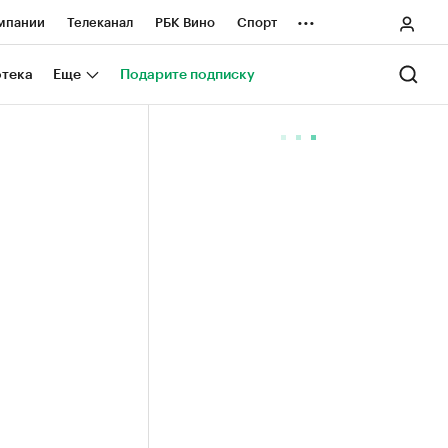
...
мпании
Телеканал
РБК Вино
Спорт
ные проекты
Город
Стиль
Крипто
отека
Еще
Подарите подписку
Спецпроекты СПб
ологии и медиа
Финансы