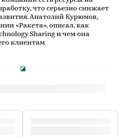
 компании есть ресурсы на
работку, что серьезно снижает
азвития. Анатолий Курюмов,
ии «Ракета», описал, как
chnology Sharing и чем она
его клиентам