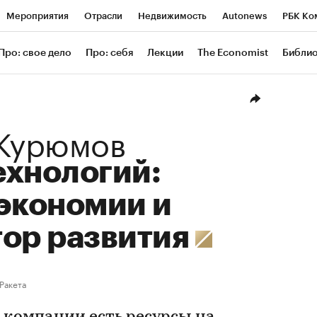
Мероприятия
Отрасли
Недвижимость
Autonews
РБК Ко
ание
РБК Курсы
РБК Life
Тренды
Визионеры
Националь
Про: свое дело
Про: себя
Лекции
The Economist
Библи
уб
Исследования
Кредитные рейтинги
Франшизы
Газета
Проверка контрагентов
Политика
Экономика
Бизнес
Техн
 Курюмов
ехнологий:
экономии и
тор развития
Ракета