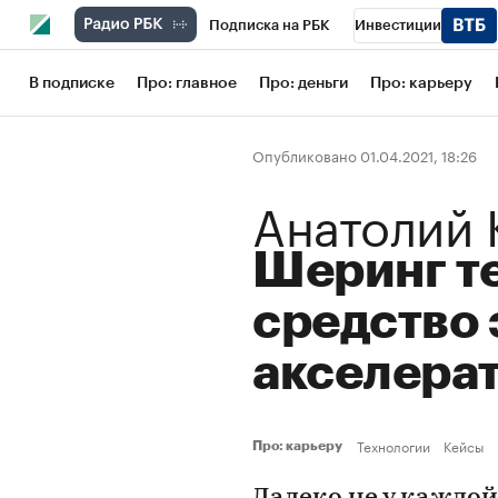
Подписка на РБК
Инвестиции
Школа управления РБК
РБК Образов
В подписке
Про: главное
Про: деньги
Про: карьеру
РБК Бизнес-среда
Дискуссионный кл
Опубликовано 01.04.2021, 18:26
Конференции СПб
Спецпроекты
Анатолий
Рынок наличной валюты
Шеринг т
средство 
акселера
Технологии
Кейсы
Про: карьеру