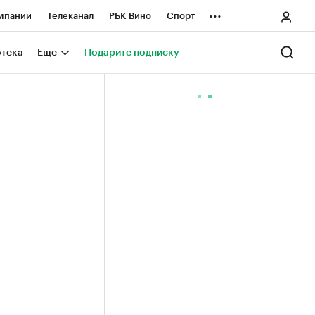
...
мпании
Телеканал
РБК Вино
Спорт
ные проекты
Город
Стиль
Крипто
отека
Еще
Подарите подписку
Спецпроекты СПб
ологии и медиа
Финансы