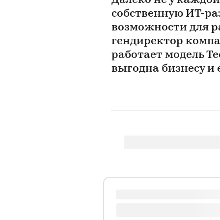
Далеко не у каждой
собственную ИТ-раз
возможности для р
гендиректор компан
работает модель Te
выгодна бизнесу и 