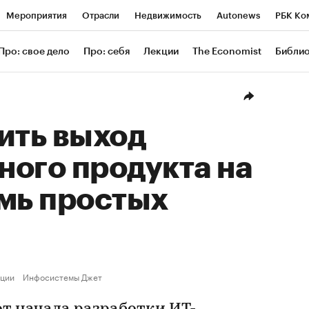
Мероприятия
Отрасли
Недвижимость
Autonews
РБК Ко
ание
РБК Курсы
РБК Life
Тренды
Визионеры
Националь
Про: свое дело
Про: себя
Лекции
The Economist
Библи
уб
Исследования
Кредитные рейтинги
Франшизы
Газета
Проверка контрагентов
Политика
Экономика
Бизнес
Техн
ить выход
ого продукта на
мь простых
ции
Инфосистемы Джет