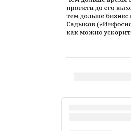
Чем дольше время 
проекта до его вых
тем дольше бизнес 
Садыков («Инфосис
как можно ускорит