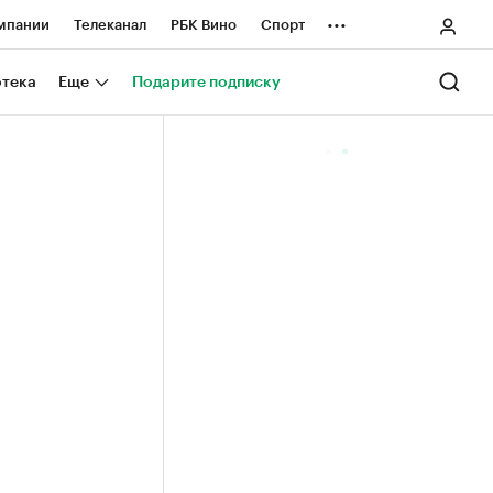
...
мпании
Телеканал
РБК Вино
Спорт
ные проекты
Город
Стиль
Крипто
отека
Еще
Подарите подписку
Спецпроекты СПб
ологии и медиа
Финансы