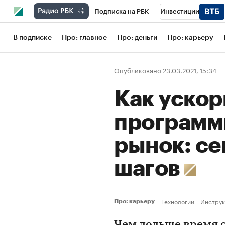
Подписка на РБК
Инвестиции
Школа управления РБК
РБК Образов
В подписке
Про: главное
Про: деньги
Про: карьеру
РБК Бизнес-среда
Дискуссионный кл
Опубликовано 23.03.2021, 15:34
Конференции СПб
Спецпроекты
Как ускор
Рынок наличной валюты
программн
рынок: се
шагов
Технологии
Инструк
Про: карьеру