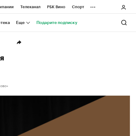
...
мпании
Телеканал
РБК Вино
Спорт
ные проекты
Город
Стиль
Крипто
отека
Еще
Подарите подписку
Спецпроекты СПб
ологии и медиа
Финансы
я
ково»