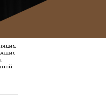
сляция
ование
я
анной