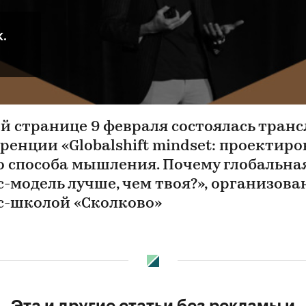
К.
ой странице 9 февраля состоялась тран
ренции «Globalshift mindset: проектир
о способа мышления. Почему глобальна
с-модель лучше, чем твоя?», организов
с-школой «Сколково»
Эта и другие статьи без рекламы и