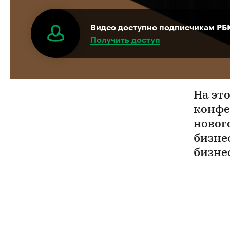
Видео доступно подписчикам РБ
Получить доступ
На эт
конфе
новог
бизне
бизне