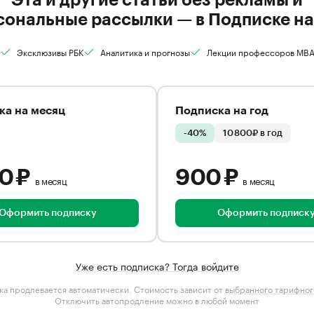
сональные рассылки — в Подписке на
Эксклюзивы РБК
Аналитика и прогнозы
Лекции профессоров MB
ка на месяц
Подписка на год
-40%
10 800₽ в год
00 ₽
900 ₽
в месяц
в месяц
Оформить подписку
Оформить подписк
Уже есть подписка? Тогда войдите
а продлевается автоматически. Стоимость зависит от
выбранного тарифног
Отключить автопродление можно в любой момент