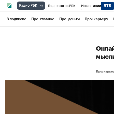
Подписка на РБК
Инвестиции
Школа управления РБК
РБК Образов
В подписке
Про: главное
Про: деньги
Про: карьеру
РБК Бизнес-среда
Дискуссионный кл
Конференции СПб
Спецпроекты
Онлай
Рынок наличной валюты
мысли
Про: карь