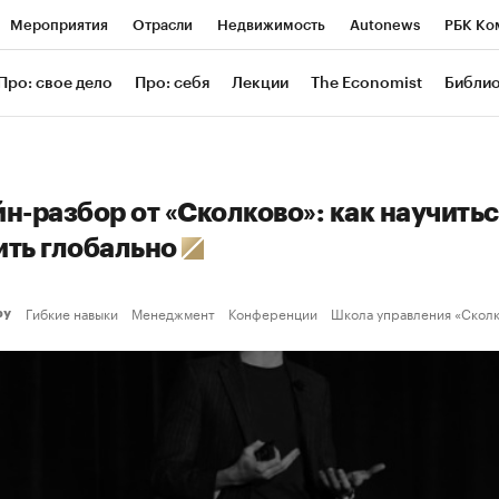
Мероприятия
Отрасли
Недвижимость
Autonews
РБК Ко
ание
РБК Курсы
РБК Life
Тренды
Визионеры
Националь
Про: свое дело
Про: себя
Лекции
The Economist
Библи
уб
Исследования
Кредитные рейтинги
Франшизы
Газета
Проверка контрагентов
Политика
Экономика
Бизнес
Техн
н-разбор от «Сколково»: как научитьс
ть глобально
Гибкие навыки
Менеджмент
Конференции
Школа управления «Скол
еру