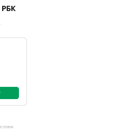
 РБК
A
у
о плана
.